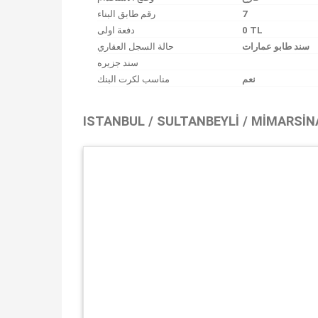
رقم طابق البناء
7
دفعة اولى
0 TL
سند طابو عمارات
حالة السجل العقاري
سند جزیره
نعم
مناسب لكرت البنك
ISTANBUL / SULTANBEYLI / MIMARSI