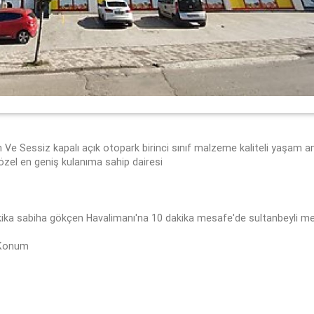
ah Ve Sessiz kapalı açık otopark birinci sınıf malzeme kaliteli yaşam 
 özel en geniş kulanıma sahip dairesi
a sabiha gökçen Havalimanı'na 10 dakika mesafe'de sultanbeyli me
 Konum