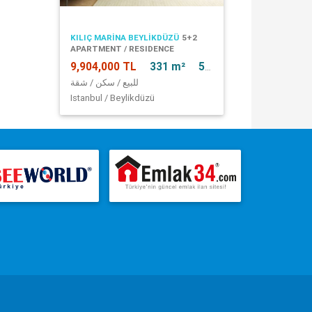
KILIÇ MARINA BEYLIKDÜZÜ
5+2
APARTMENT / RESIDENCE
9,904,000 TL
331 m²
5 + 2
للبيع / سكن / شقة
Istanbul / Beylikdüzü