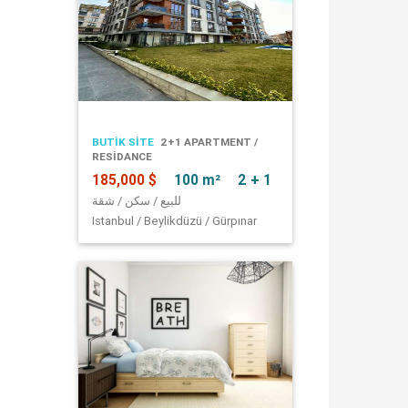
BUTIK SITE
2+1 APARTMENT /
RESİDANCE
185,000 $
100 m²
2 + 1
للبيع / سكن / شقة
Istanbul / Beylikdüzü / Gürpınar