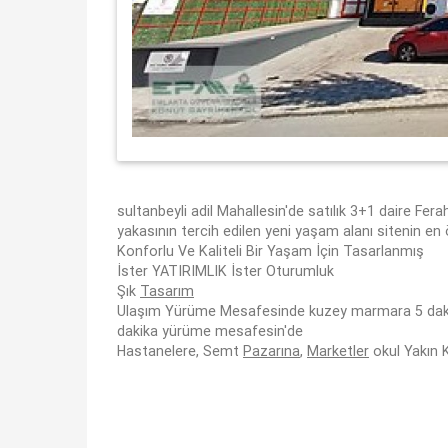
sultanbeyli adil Mahallesin'de satılık 3+1 daire Fer
yakasının tercih edilen yeni yaşam alanı sitenin en
Konforlu Ve Kaliteli Bir Yaşam İçin Tasarlanmış
İster YATIRIMLIK İster Oturumluk
Şık
Tasarım
Ulaşım Yürüme Mesafesinde kuzey marmara 5 dakik
dakika yürüme mesafesin'de
Hastanelere, Semt
Pazarına
,
Marketler
okul Yakın