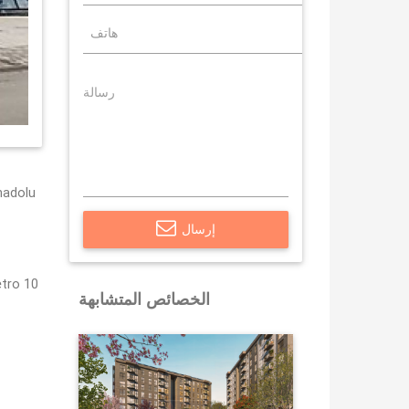
anadolu
إرسال
tro 10
الخصائص المتشابهة