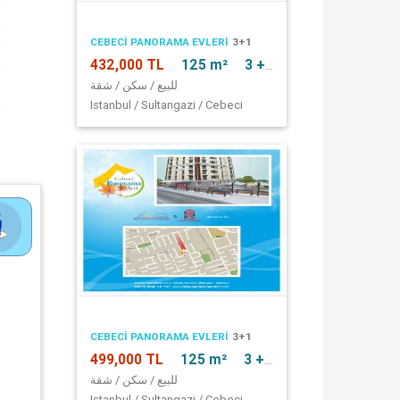
CEBECI PANORAMA EVLERI
3+1
432,000 TL
125 m²
3 + 1
للبيع / سكن / شقة
Istanbul / Sultangazi / Cebeci
CEBECI PANORAMA EVLERI
3+1
499,000 TL
125 m²
3 + 1
للبيع / سكن / شقة
Istanbul / Sultangazi / Cebeci