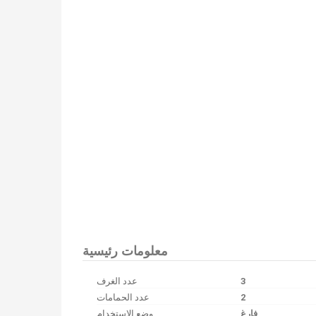
Bu ilan
Emlak Asistanım
CRM Programı tarafından otomatik entegre edilmiştir.
معلومات رئيسية
عدد الغرف
3
عدد الحمامات
2
فارغ
وضع الاستخدام