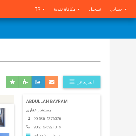
TR
مكافاة نقدية
تسجيل
حسابي
المزيد عن
ABDULLAH BAYRAM
مستشار عقارى
90 536-4276076
90 216-5921019
مستشار الاعلانات