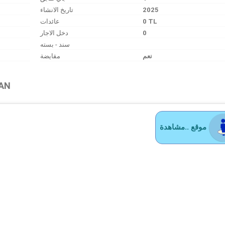
تاريخ الانشاء
2025
عائدات
0 TL
دخل الاجار
0
سند - بسته
نعم
مقايضة
NAN
موقع ..مشاهدة