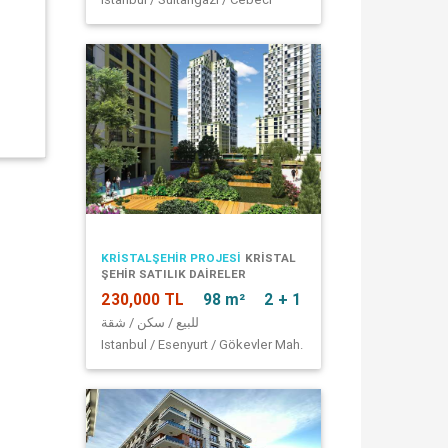
KRİSTALŞEHİR PROJESİ
KRISTAL
ŞEHIR SATILIK DAIRELER
230,000 TL
98 m²
2 + 1
للبيع / سكن / شقة
Istanbul / Esenyurt / Gökevler Mah.