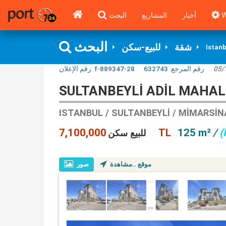
البحث
المشاريع
أخبار
W
البحث
شقة
للبيع-سكن
Istanb
رقم الإعلان:
f-889347-28
632743
رقم المرجع:
05/
SULTANBEYLI ADIL MAHALL
ISTANBUL / SULTANBEYLI / MIMARSI
7,100,000 TL
125 m²
/
(
للبيع سكن
موقع ..مشاهدة
صور