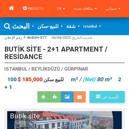
حسابي
مكافاة نقدية
TR
WEBSITE
البحث
شقة
للبيع-سكن
Istanbul
تحديث التاريخ:
26/04/2023
f-494589-877
رقم الإعلان:
BUTIK SITE - 2+1 APARTMENT /
RESİDANCE
ISTANBUL / BEYLIKDÜZÜ / GÜRPINAR
185,000 $
100 m²
/
(Net)
80 m²
2
للبيع سكن
+ 1
المزيد عن
Butik site