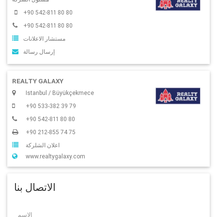
+90 542-811 80 80
+90 542-811 80 80
مستشار الاعلانات
إرسال رسالة
REALTY GALAXY
Istanbul / Büyükçekmece
+90 533-382 39 79
+90 542-811 80 80
+90 212-855 74 75
اعلان الشلركة
www.realtygalaxy.com
الاتصال بنا