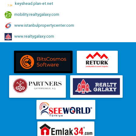
keyshead.plan-et.net
mobility.realtygalaxy.com
www.istanbulpropertycenter.com
www.realtygalaxy.com