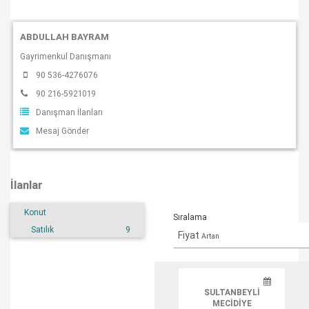
ABDULLAH BAYRAM
Gayrimenkul Danışmanı
90 536-4276076
90 216-5921019
Danışman İlanları
Mesaj Gönder
İlanlar
Konut
Sıralama
Satılık
9
Fiyat
Artan
SULTANBEYLI
MECIDIYE