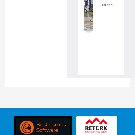
İstanbul / Sultanbeyli / Mimarsinan