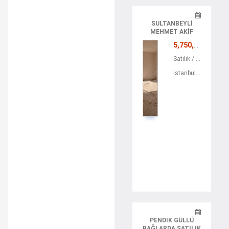
SULTANBEYLI
MEHMET AKIF
ERSOY
5,750,000 TL
MAHALLESINDE
SATILIK 4+1 ÜST
Satılık / Konut / Apartman Dairesi
DUBLX
İstanbul / Sultanbeyli / Mehmetakif
PENDIK GÜLLÜ
BAĞLARDA SATILIK