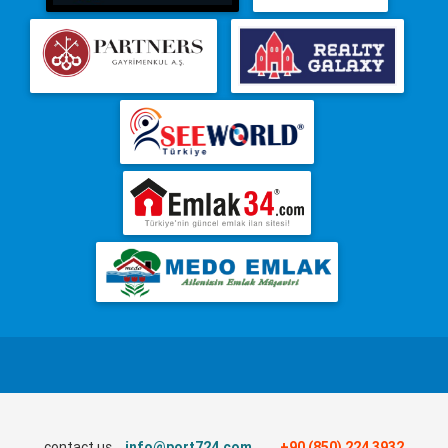
contact us
info@port724.com
+90 (850) 224 3932