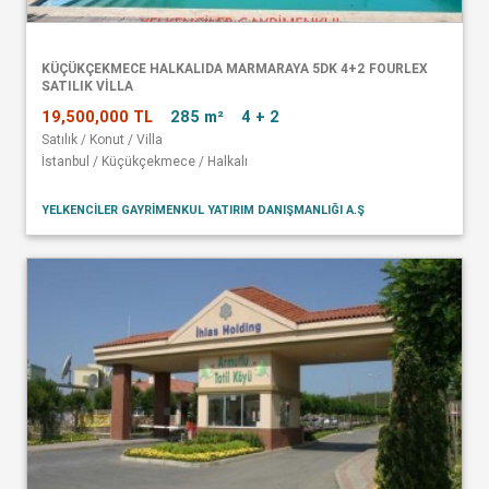
KÜÇÜKÇEKMECE HALKALIDA MARMARAYA 5DK 4+2 FOURLEX
SATILIK VİLLA
19,500,000 TL
285 m²
4 + 2
Satılık / Konut / Villa
İstanbul / Küçükçekmece / Halkalı
YELKENCİLER GAYRİMENKUL YATIRIM DANIŞMANLIĞI A.Ş