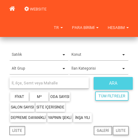
WEBSITE
TR
PARA BIRIMI
HESABIM
Satılık
Konut
Alt Grup
İlan Kategorisi
ARA
TÜM FILTRELER
FIYAT
M²
ODA SAYISI
SALON SAYISI
SITE IÇERISINDE
DEPREME DAYANIKLI
YAPININ ŞEKLI
İNŞA YILI
LISTE
GALERI
LISTE