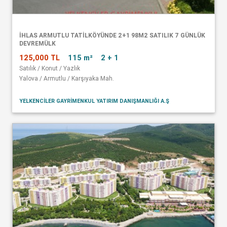
İHLAS ARMUTLU TATİLKÖYÜNDE 2+1 98M2 SATILIK 7 GÜNLÜK
DEVREMÜLK
125,000 TL
115 m²
2 + 1
Satılık / Konut / Yazlık
Yalova / Armutlu / Karşıyaka Mah.
YELKENCİLER GAYRİMENKUL YATIRIM DANIŞMANLIĞI A.Ş