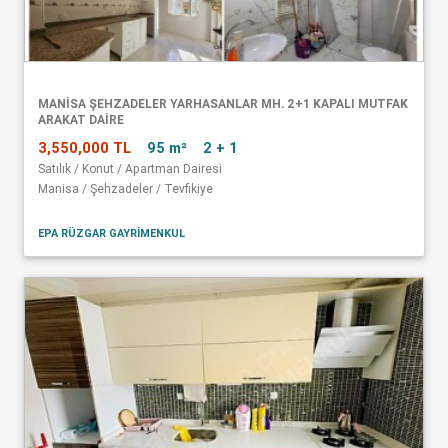
MANISA ŞEHZADELER YARHASANLAR MH. 2+1 KAPALI MUTFAK
ARAKAT DAIRE
3,550,000 TL
95 m²
2 + 1
Satılık / Konut / Apartman Dairesi
Manisa / Şehzadeler / Tevfikiye
EPA RÜZGAR GAYRİMENKUL