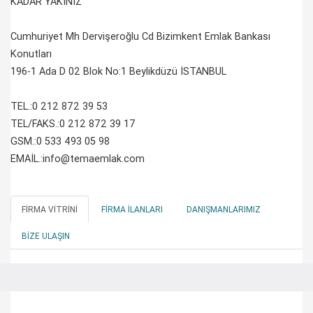
KADAR YAKINIZ
Cumhuriyet Mh Dervişeroğlu Cd Bizimkent Emlak Bankası
Konutları
196-1 Ada D 02 Blok No:1 Beylikdüzü İSTANBUL
TEL.:0 212 872 39 53
TEL/FAKS.:0 212 872 39 17
GSM.:0 533 493 05 98
EMAİL.:info@temaemlak.com
FIRMA VITRINI
FIRMA İLANLARI
DANIŞMANLARIMIZ
BIZE ULAŞIN