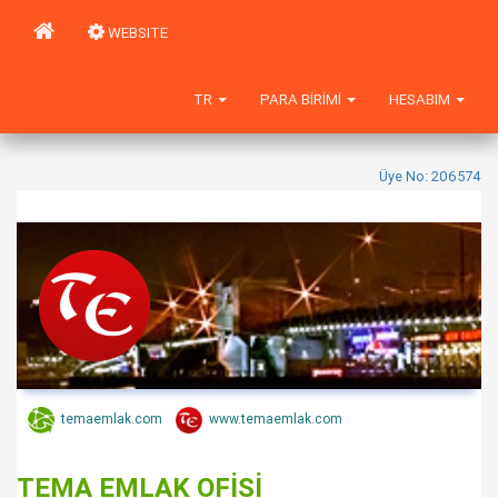
WEBSITE
TR
PARA BIRIMI
HESABIM
Üye No: 206574
temaemlak.com
www.temaemlak.com
TEMA EMLAK OFİSİ