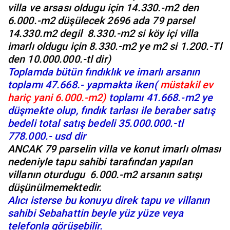
villa ve arsası oldugu için 14.330.-m2 den
6.000.-m2 düşülecek 2696 ada 79 parsel
14.330.m2 degil 8.330.-m2 si köy içi villa
imarlı oldugu için 8.330.-m2 ye m2 si 1.200.-Tl
den 10.000.000.-tl dir)
Toplamda bütün fındıklık ve imarlı arsanın
toplamı 47.668.- yapmakta iken(
müstakil ev
hariç yani 6.000.-m2)
toplamı 41.668.-m2 ye
düşmekte olup, fındık tarlası ile beraber satış
bedeli total satış bedeli 35.000.000.-tl
778.000.- usd dir
ANCAK 79 parselin villa ve konut imarlı olması
nedeniyle tapu sahibi tarafından yapılan
villanın oturdugu 6.000.-m2 arsanın satışı
düşünülmemektedir.
Alıcı isterse bu konuyu direk tapu ve villanın
sahibi Sebahattin beyle yüz yüze veya
telefonla görüşebilir.