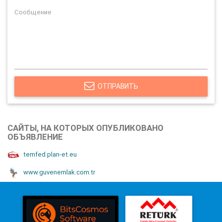
ОТПРАВИТЬ
САЙТЫ, НА КОТОРЫХ ОПУБЛИКОВАНО
ОБЪЯВЛЕНИЕ
temfed.plan-et.eu
www.guvenemlak.com.tr