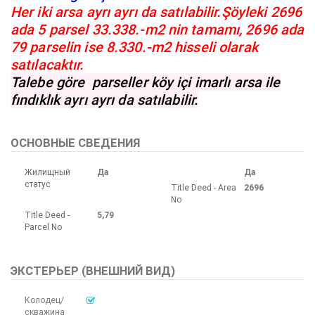
Her iki arsa ayrı ayrı da satılabilir.Şöyleki 2696
ada 5 parsel 33.338.-m2 nin tamamı, 2696 ada
79 parselin ise 8.330.-m2 hisseli olarak
satılacaktır.
Talebe göre parseller köy içi imarlı arsa ile
fındıklık ayrı ayrı da satılabilir.
ОСНОВНЫЕ СВЕДЕНИЯ
Жилищный
Да
Да
статус
Title Deed - Area
2696
No
Title Deed -
5,79
Parcel No
ЭКСТЕРЬЕР (ВНЕШНИЙ ВИД)
Колодец/
скважина