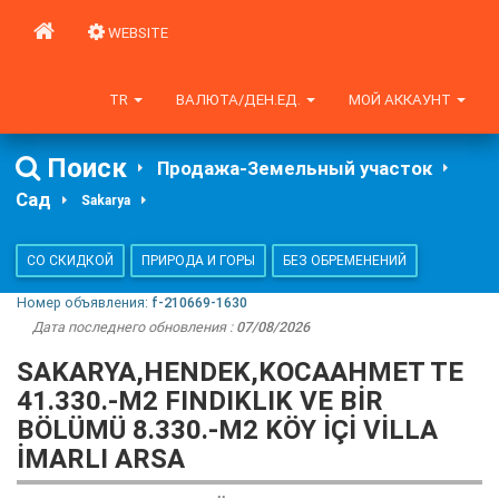
WEBSITE
TR
ВАЛЮТА/ДЕН.ЕД.
МОЙ АККАУНТ
Поиск
Продажа-Земельный участок
Сад
Sakarya
СО СКИДКОЙ
ПРИРОДА И ГОРЫ
БЕЗ ОБРЕМЕНЕНИЙ
Номер объявления:
f-210669-1630
Дата последнего обновления :
07/08/2026
SAKARYA,HENDEK,KOCAAHMET TE
41.330.-M2 FINDIKLIK VE BIR
BÖLÜMÜ 8.330.-M2 KÖY IÇI VILLA
IMARLI ARSA