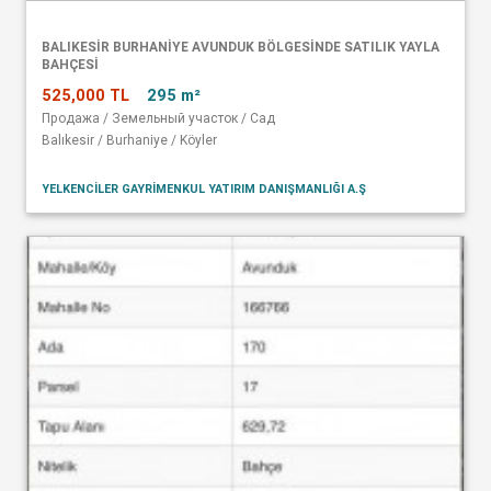
BALIKESİR BURHANİYE AVUNDUK BÖLGESİNDE SATILIK YAYLA
BAHÇESİ
525,000 TL
295 m²
Продажа / Земельный участок / Сад
Balıkesir / Burhaniye / Köyler
YELKENCİLER GAYRİMENKUL YATIRIM DANIŞMANLIĞI A.Ş