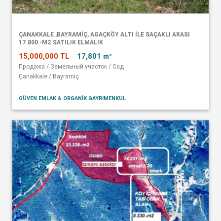
ÇANAKKALE ,BAYRAMIÇ, AGAÇKÖY ALTI ILE SAÇAKLI ARASI
17.800.-M2 SATILIK ELMALIK
15,000,000 TL
17,801 m²
Продажа / Земельный участок / Сад
Çanakkale / Bayramiç
GÜVEN EMLAK & ORGANIK GAYRIMENKUL