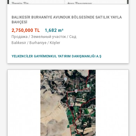
BALIKESİR BURHANİYE AVUNDUK BÖLGESİNDE SATILIK YAYLA
BAHÇESİ
2,750,000 TL
1,682 m²
Продажа / Земельный участок / Сад
Balıkesir / Burhaniye / Köyler
YELKENCİLER GAYRİMENKUL YATIRIM DANIŞMANLIĞI A.Ş