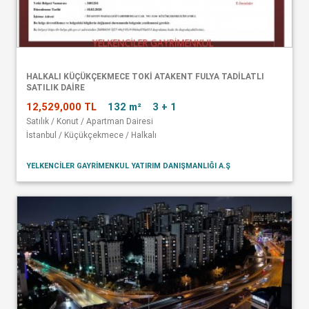
HALKALI KÜÇÜKÇEKMECE TOKİ ATAKENT FULYA TADİLATLI
SATILIK DAİRE
12,529,000 TL
132 m²
3 + 1
Satılık / Konut / Apartman Dairesi
İstanbul / Küçükçekmece / Halkalı
YELKENCİLER GAYRİMENKUL YATIRIM DANIŞMANLIĞI A.Ş