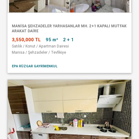
MANISA ŞEHZADELER YARHASANLAR MH. 2+1 KAPALI MUTFAK
ARAKAT DAIRE
3,550,000 TL
95 m²
2 + 1
Satılık / Konut / Apartman Dairesi
Manisa / Şehzadeler / Tevfikiye
EPA RÜZGAR GAYRİMENKUL