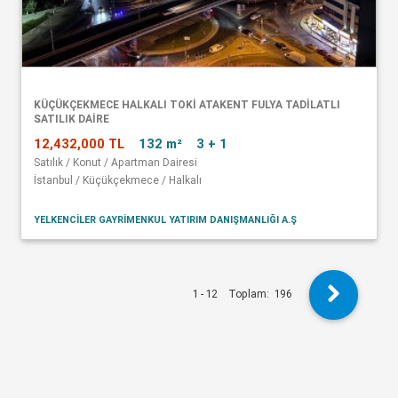
KÜÇÜKÇEKMECE HALKALI TOKİ ATAKENT FULYA TADİLATLI
SATILIK DAİRE
12,432,000 TL
132 m²
3 + 1
Satılık / Konut / Apartman Dairesi
İstanbul / Küçükçekmece / Halkalı
YELKENCİLER GAYRİMENKUL YATIRIM DANIŞMANLIĞI A.Ş
1 - 12
Toplam:
196