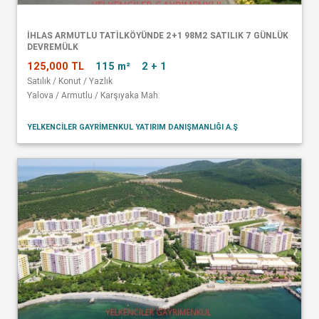
İHLAS ARMUTLU TATİLKÖYÜNDE 2+1 98M2 SATILIK 7 GÜNLÜK
DEVREMÜLK
125,000 TL
115 m²
2 + 1
Satılık / Konut / Yazlık
Yalova / Armutlu / Karşıyaka Mah.
YELKENCİLER GAYRİMENKUL YATIRIM DANIŞMANLIĞI A.Ş