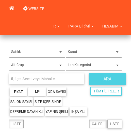
WEBSITE
TR
PARA BIRIMI
HESABIM
Satılık
Konut
Alt Grup
İlan Kategorisi
ARA
TÜM FILTRELER
FIYAT
M²
ODA SAYISI
SALON SAYISI
SITE IÇERISINDE
DEPREME DAYANIKLI
YAPININ ŞEKLI
İNŞA YILI
LISTE
GALERI
LISTE