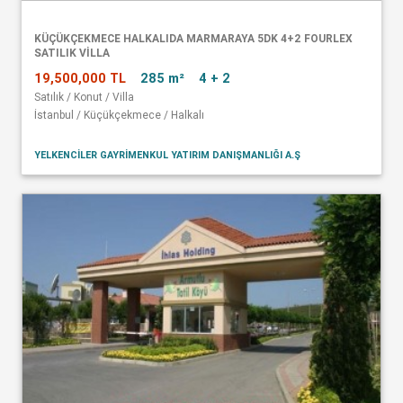
KÜÇÜKÇEKMECE HALKALIDA MARMARAYA 5DK 4+2 FOURLEX
SATILIK VİLLA
19,500,000 TL
285 m²
4 + 2
Satılık / Konut / Villa
İstanbul / Küçükçekmece / Halkalı
YELKENCİLER GAYRİMENKUL YATIRIM DANIŞMANLIĞI A.Ş