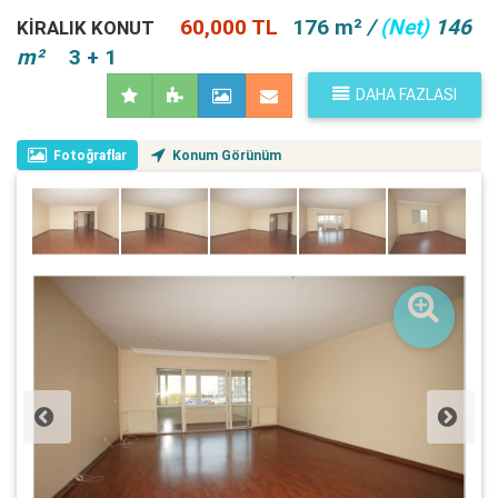
60,000 TL
176 m²
/
(Net)
146
KIRALIK KONUT
m²
3 + 1
DAHA FAZLASI
Fotoğraflar
Konum Görünüm