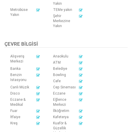
Yakin
Metrobüse
TEMe yakın
Yakın
Şehir
Merkezine
Yakın
ÇEVRE BILGISI
Alışveriş
Anaokulu
Merkezi
ATM
Banka
Belediye
Benzin
Bowling
Istasyonu
Cafe
Canlı Müzik
Cep Sineması
Disco
Eczane
Eczane &
Eğlence
Medikal
Merkezi
Fuar
İlköğretim
İtfaiye
Kafeterya
Kreş
Kuaför &
Güzellik