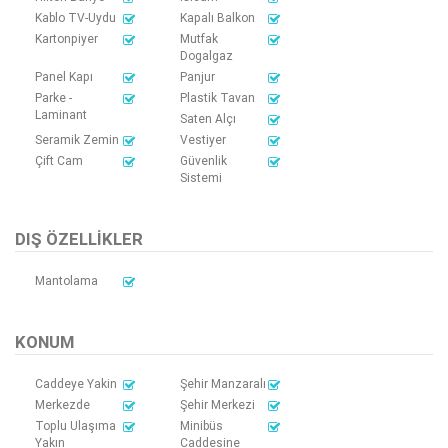
Kablo TV-Uydu
Kapalı Balkon
Kartonpiyer
Mutfak
Dogalgaz
Panel Kapı
Panjur
Parke -
Plastik Tavan
Laminant
Saten Alçı
Seramik Zemin
Vestiyer
Çift Cam
Güvenlik
Sistemi
DIŞ ÖZELLIKLER
Mantolama
KONUM
Caddeye Yakin
Şehir Manzaralı
Merkezde
Şehir Merkezi
Toplu Ulaşıma
Minibüs
Yakın
Caddesine