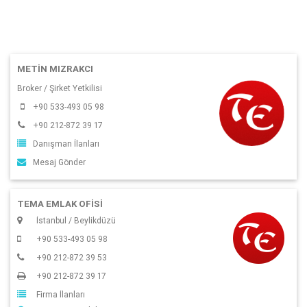
METİN MIZRAKCI
Broker / Şirket Yetkilisi
+90 533-493 05 98
+90 212-872 39 17
Danışman İlanları
Mesaj Gönder
TEMA EMLAK OFİSİ
İstanbul / Beylikdüzü
+90 533-493 05 98
+90 212-872 39 53
+90 212-872 39 17
Firma İlanları