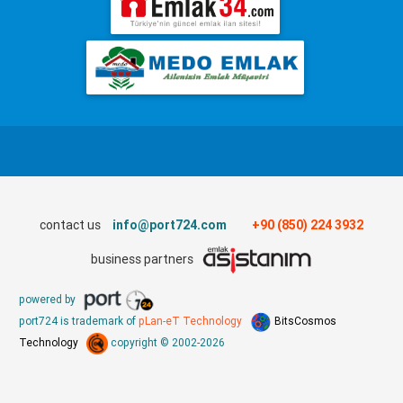
contact us
info@port724.com
+90 (850) 224 3932
business partners
powered by
port724 is trademark of
pLan-eT Technology
BitsCosmos
Technology
copyright © 2002-2026