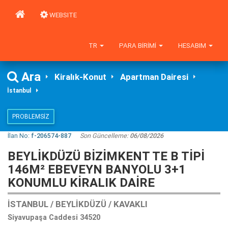
WEBSITE
TR
PARA BIRIMI
HESABIM
Ara
Kiralık-Konut
Apartman Dairesi
İstanbul
PROBLEMSIZ
İlan No:
f-206574-887
Son Güncelleme:
06/08/2026
BEYLİKDÜZÜ BİZİMKENT TE B TİPİ
146M² EBEVEYN BANYOLU 3+1
KONUMLU KİRALIK DAİRE
İSTANBUL / BEYLIKDÜZÜ / KAVAKLI
Siyavupaşa Caddesi 34520