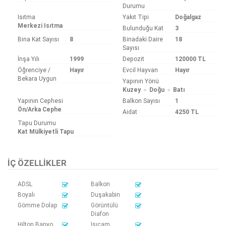
Durumu
Isıtma
Yakıt Tipi
Doğalgaz
Merkezi Isıtma
Bulunduğu Kat
3
Bina Kat Sayısı
8
Binadaki Daire
18
Sayısı
İnşa Yılı
1999
Depozit
120000 TL
Öğrenciye /
Hayır
Evcil Hayvan
Hayır
Bekara Uygun
Yapının Yönü
Kuzey
Doğu
Batı
Yapının Cephesi
Balkon Sayısı
1
Ön/Arka Cephe
Aidat
4250 TL
Tapu Durumu
Kat Mülkiyetli Tapu
İÇ ÖZELLIKLER
ADSL
Balkon
Boyalı
Duşakabin
Gömme Dolap
Görüntülü
Diafon
Hilton Banyo
Isıcam