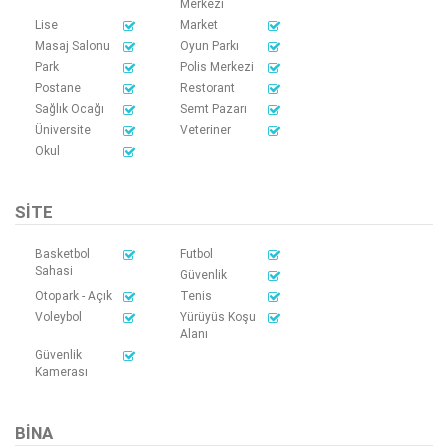
Merkezi
Lise
Market
Masaj Salonu
Oyun Parkı
Park
Polis Merkezi
Postane
Restorant
Sağlık Ocağı
Semt Pazarı
Üniversite
Veteriner
Okul
SITE
Basketbol
Futbol
Sahasi
Güvenlik
Otopark - Açık
Tenis
Voleybol
Yürüyüs Koşu
Alanı
Güvenlik
Kamerası
BINA