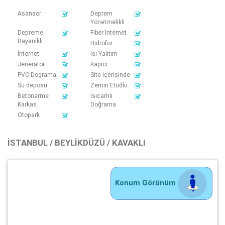
Asansör
Deprem
Yönetmelikli
Depreme
Fiber İnternet
Dayanikli
Hidrofor
İnternet
Isı Yalıtım
Jeneratör
Kapıcı
PVC Dograma
Site içerisinde
Su deposu
Zemin Etüdlü
Betonarme
Isıcamlı
Karkas
Doğrama
Otopark
İSTANBUL / BEYLIKDÜZÜ / KAVAKLI
Konum Görünüm