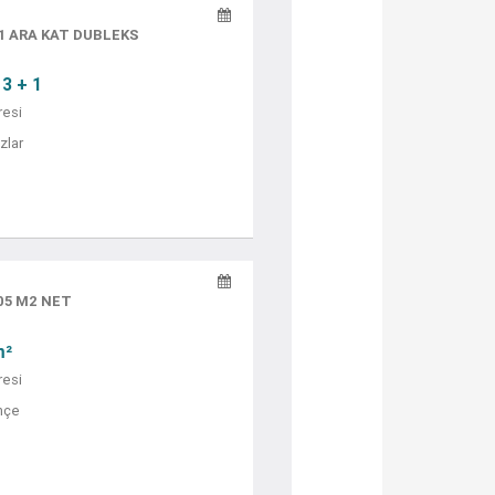
1 ARA KAT DUBLEKS
3 + 1
resi
zlar
05 M2 NET
m²
resi
hçe