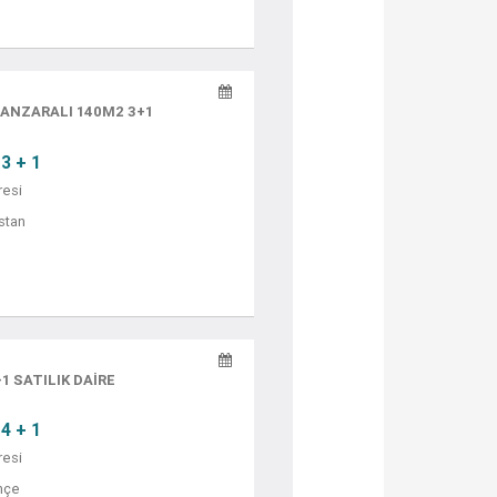
ANZARALI 140M2 3+1
3 + 1
resi
stan
1 SATILIK DAİRE
4 + 1
resi
hçe