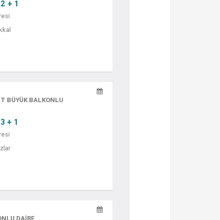
2 + 1
resi
kkal
ET BÜYÜK BALKONLU
3 + 1
resi
zlar
ONLU DAİRE