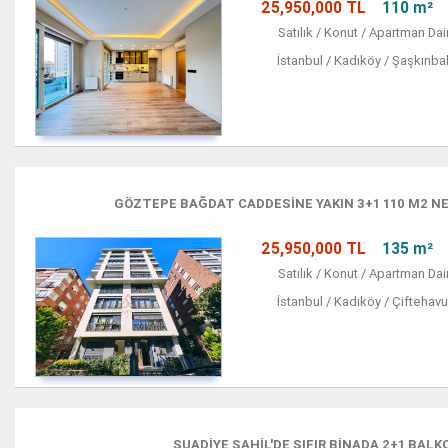
25,950,000 TL
110 m²
Satılık / Konut / Apartman Dai
İstanbul / Kadıköy / Şaşkınba
GÖZTEPE BAĞDAT CADDESINE YAKIN 3+1 110 M2 N
25,950,000 TL
135 m²
Satılık / Konut / Apartman Dai
İstanbul / Kadıköy / Çiftehavu
SUADİYE SAHİL'DE SIFIR BİNADA 2+1 BALK