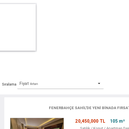
Fiyat
Artan
Sıralama
FENERBAHÇE SAHİL'DE YENİ BİNADA FIRSA
20,450,000 TL
105 m²
Satılık / Konut / Apartman Dai