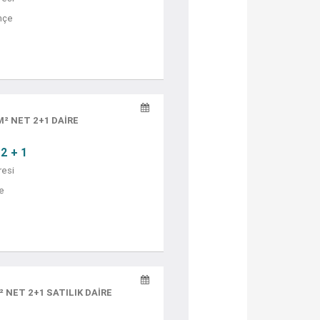
hçe
M² NET 2+1 DAIRE
2 + 1
resi
ye
 NET 2+1 SATILIK DAİRE