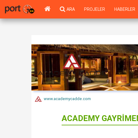
ARA
PROJELER
HABERLER
www.academycadde.com
ACADEMY GAYRİMEN