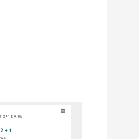
T 2+1 DAİRE
2 + 1
resi