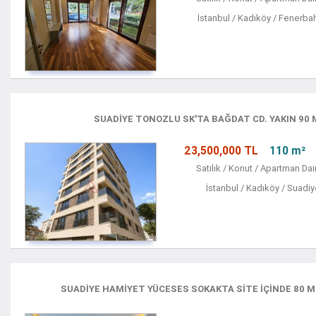
İstanbul / Kadıköy / Fenerba
SUADIYE TONOZLU SK'TA BAĞDAT CD. YAKIN 90 
23,500,000 TL
110 m²
Satılık / Konut / Apartman Dai
İstanbul / Kadıköy / Suadi
SUADİYE HAMİYET YÜCESES SOKAKTA SİTE İÇİNDE 80 M²