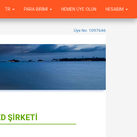
TR
PARA BIRIMI
HEMEN ÜYE OLUN
HESABIM
Üye No: 1097646
D ŞİRKETİ