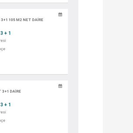
3+1 105 M2 NET DAİRE
3 + 1
resi
hçe
 3+1 DAIRE
3 + 1
resi
hçe