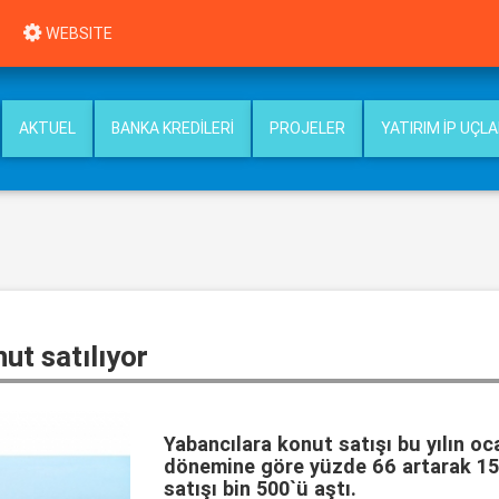
WEBSITE
AKTUEL
BANKA KREDILERI
PROJELER
YATIRIM İP UÇLA
ut satılıyor
Yabancılara konut satışı bu yılın o
dönemine göre yüzde 66 artarak 15 
satışı bin 500`ü aştı.