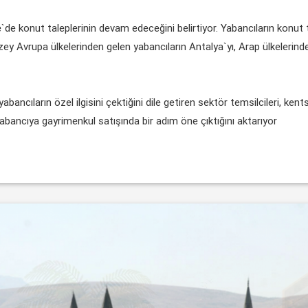
e`de konut taleplerinin devam edeceğini belirtiyor. Yabancıların konu
zey Avrupa ülkelerinden gelen yabancıların Antalya`yı, Arap ülkelerin
abancıların özel ilgisini çektiğini dile getiren sektör temsilcileri, k
yabancıya gayrimenkul satışında bir adım öne çıktığını aktarıyor