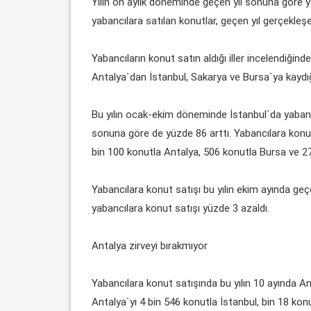
Yılın on aylık döneminde geçen yıl sonuna göre ya
yabancılara satılan konutlar, geçen yıl gerçekleş
Yabancıların konut satın aldığı iller incelendiğinde
Antalya`dan İstanbul, Sakarya ve Bursa`ya kaydığ
Bu yılın ocak-ekim döneminde İstanbul`da yabancı
sonuna göre de yüzde 86 arttı. Yabancılara konut 
bin 100 konutla Antalya, 506 konutla Bursa ve 27
Yabancılara konut satışı bu yılın ekim ayında geç
yabancılara konut satışı yüzde 3 azaldı.
Antalya zirveyi bırakmıyor
Yabancılara konut satışında bu yılın 10 ayında An
Antalya`yı 4 bin 546 konutla İstanbul, bin 18 kon