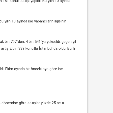
181 konut satışı yapıldı. Bu yılın 10 ayında
u yılın 10 ayında ise yabancıların ilgisinin
k bin 707`den, 4 bin 546`ya yükseldi, geçen yıl
rtış 2 bin 839 konutla İstanbul`da oldu. Bu ili
di. Ekim ayında bir önceki aya göre ise
im dönemine göre satışlar yüzde 25 arttı.