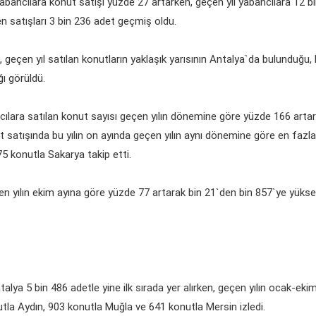
bancılara konut satışı yüzde 27 artarken, geçen yıl yabancılara 12 bin 
en satışları 3 bin 236 adet geçmiş oldu.
, geçen yıl satılan konutların yaklaşık yarısının Antalya`da bulunduğu, b
ı görüldü.
lara satılan konut sayısı geçen yılın dönemine göre yüzde 166 artara
satışında bu yılın on ayında geçen yılın aynı dönemine göre en fazla a
5 konutla Sakarya takip etti.
en yılın ekim ayına göre yüzde 77 artarak bin 21`den bin 857`ye yüksel
talya 5 bin 486 adetle yine ilk sırada yer alırken, geçen yılın ocak-ek
utla Aydın, 903 konutla Muğla ve 641 konutla Mersin izledi.