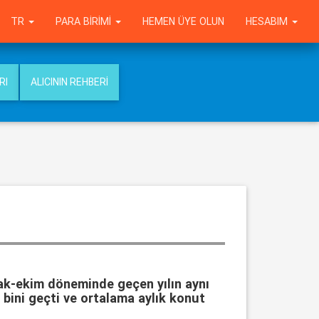
TR
PARA BIRIMI
HEMEN ÜYE OLUN
HESABIM
RI
ALICININ REHBERI
cak-ekim döneminde geçen yılın aynı
bini geçti ve ortalama aylık konut