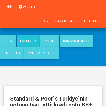
WEBSITE
TR
PARA BIRIMI
HESABIM
HEPSI
HABERLER
AKTUEL
BANKA KREDILERI
PROJELER
YATIRIM İP UÇLARI
Standard & Poor`s Türkiye`nin
notunu teyit etti: kredi notu BB+