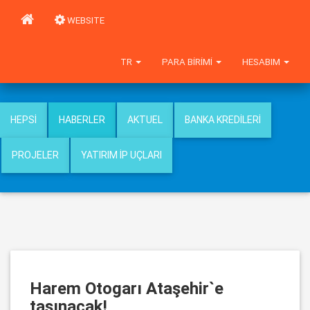
WEBSITE
TR
PARA BIRIMI
HESABIM
HEPSI
HABERLER
AKTUEL
BANKA KREDILERI
PROJELER
YATIRIM İP UÇLARI
Harem Otogarı Ataşehir`e
taşınacak!