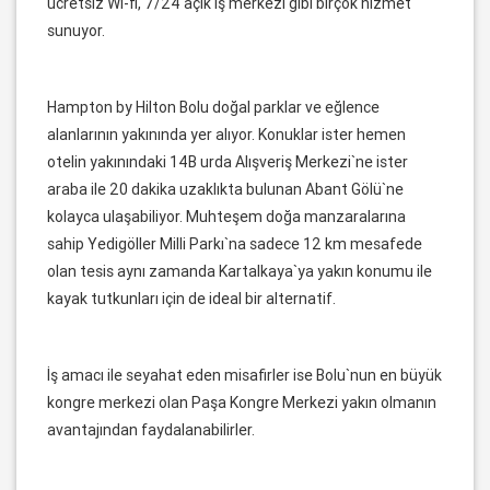
ücretsiz Wi-fi, 7/24 açık iş merkezi gibi birçok hizmet
sunuyor.
Hampton by Hilton Bolu doğal parklar ve eğlence
alanlarının yakınında yer alıyor. Konuklar ister hemen
otelin yakınındaki 14B urda Alışveriş Merkezi`ne ister
araba ile 20 dakika uzaklıkta bulunan Abant Gölü`ne
kolayca ulaşabiliyor. Muhteşem doğa manzaralarına
sahip Yedigöller Milli Parkı`na sadece 12 km mesafede
olan tesis aynı zamanda Kartalkaya`ya yakın konumu ile
kayak tutkunları için de ideal bir alternatif.
İş amacı ile seyahat eden misafirler ise Bolu`nun en büyük
kongre merkezi olan Paşa Kongre Merkezi yakın olmanın
avantajından faydalanabilirler.