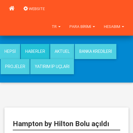
WEBSITE
TR
PARA BIRIMI
HESABIM
HEPSI
HABERLER
AKTUEL
BANKA KREDILERI
PROJELER
YATIRIM İP UÇLARI
Hampton by Hilton Bolu açıldı