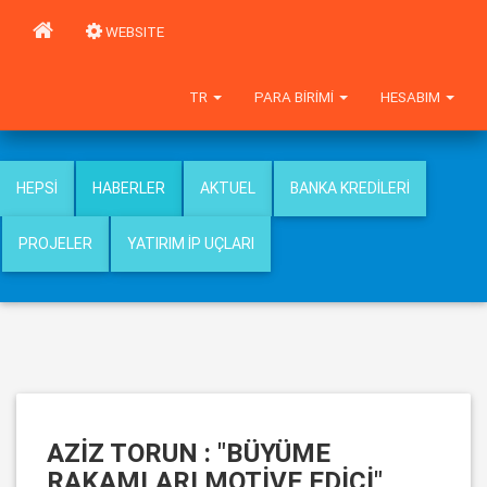
WEBSITE
TR
PARA BIRIMI
HESABIM
HEPSI
HABERLER
AKTUEL
BANKA KREDILERI
PROJELER
YATIRIM İP UÇLARI
AZİZ TORUN : "BÜYÜME
RAKAMLARI MOTİVE EDİCİ"