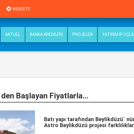
WEBSITE
AKTUEL
BANKA KREDILERI
PROJELER
YATIRIM İP UÇLA
 den Başlayan Fiyatlarla…
Batı yapı tarafından Beylikdüzü` nü
Astro Beylikdüzü projesi farklılıklar