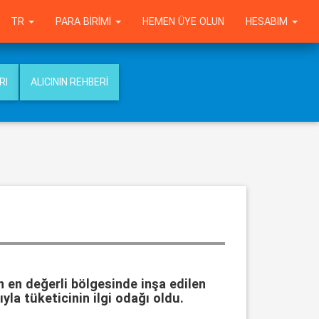
TR
PARA BIRIMI
HEMEN ÜYE OLUN
HESABIM
RI
ALICININ REHBERI
n en değerli bölgesinde inşa edilen
ıyla tüketicinin ilgi odağı oldu.