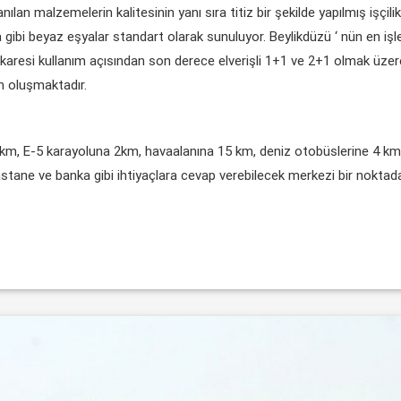
lan malzemelerin kalitesinin yanı sıra titiz bir şekilde yapılmış işçilik 
 gibi beyaz eşyalar standart olarak sunuluyor. Beylikdüzü ‘ nün en işle
resi kullanım açısından son derece elverişli 1+1 ve 2+1 olmak üzere 
n oluşmaktadır.
3 km, E-5 karayoluna 2km, havaalanına 15 km, deniz otobüslerine 4 k
stane ve banka gibi ihtiyaçlara cevap verebilecek merkezi bir noktada k