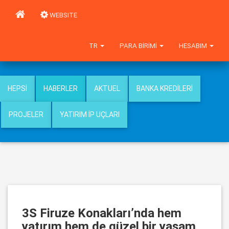
WEBSITE
TR
PARA BIRIMI
HESABIM
HEPSI
HABERLER
AKTUEL
BANKA KREDILERI
PROJELER
YATIRIM İP UÇLARI
3S Firuze Konakları’nda hem
yatırım hem de güzel bir yaşam