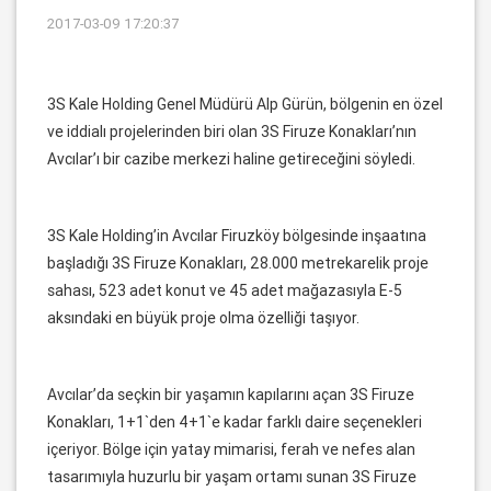
2017-03-09 17:20:37
3S Kale Holding Genel Müdürü Alp Gürün, bölgenin en özel
ve iddialı projelerinden biri olan 3S Firuze Konakları’nın
Avcılar’ı bir cazibe merkezi haline getireceğini söyledi.
3S Kale Holding’in Avcılar Firuzköy bölgesinde inşaatına
başladığı 3S Firuze Konakları, 28.000 metrekarelik proje
sahası, 523 adet konut ve 45 adet mağazasıyla E-5
aksındaki en büyük proje olma özelliği taşıyor.
Avcılar’da seçkin bir yaşamın kapılarını açan 3S Firuze
Konakları, 1+1`den 4+1`e kadar farklı daire seçenekleri
içeriyor. Bölge için yatay mimarisi, ferah ve nefes alan
tasarımıyla huzurlu bir yaşam ortamı sunan 3S Firuze