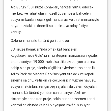
Alp Gürün, “3S Firuze Konakları, herkesi mutlu edecek
merkezi ve rahat ulaşım özelliği, yemyeşil bahçeleri,
sosyal imkanları, eşsiz göl manzarası ve özel mimarisiyle
hayatınızdaki en önemli karar olmaya aday…” diye
konuştu.
Özlenen mahalle kültürü geri dönüyor…
3S Firuze Konakları’nda ortak kat bahçeleri
Küçükçekmece Gölü’nün muhteşem manzarasını gözler
önüne seriyor. 19.000 metrekarelik rekreasyon alanına
sahip olan proje, ailenin küçük bireylerine hitap eden İlk
Adım Parkı ve Macera Parkı’nın yanı sıra açık ve kapalı
sinema salonu, yetişkin ve çocuklar için yüzme havuzu,
sosyal mekânları, zengin peyzaj alanıyla özlem duyulan
mahalle kültürünü yeniden canlandırıyor. Akıllı ev
sistemiyle donatılan proje, sakinlerine tamamen kendi
kontrolleri altında kaliteli bir yaşam imkânı sunuyor.