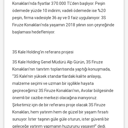
Konakları’nda fiyatlar 370.000 TL’den başlıyor. Peşin
ödemede yüzde 10 indirim; vadeli ödemede ise %20
peşin, firma vadesiyle 36 ay ve 0 faiz uygulanıyor. 3S
Firuze Konakları’nda yaşamın 2018 yılının son çeyreğinde
başlaması hedefleniyor.
3S Kale Holding’in referans projesi
3S Kale Holding Genel Müdürü Alp Gürün, 3S Firuze
Konakları’nın tanıtım toplantısında yaptığı konuşmada,
“3S Kale’nin yüksek standartlardaki kalite anlayışı,
malzeme seçimi ve uzman bir işçilikle hayata
geçireceğimiz 3S Firuze Konakları’nın, Avcılar bölgesinde
önemli bir cazibe merkezi olacağına inanıyoruz.
Şirketimiz için de bir referans proje olacak 3S Firuze
Konakları, hem yatırım hem de güzel bir yaşam fırsatı
sunuyor. İster taşının güle güle oturun, ister güvenli bir
geleceğe yatırım yapmanın huzurunu yaşayın!” dedi.