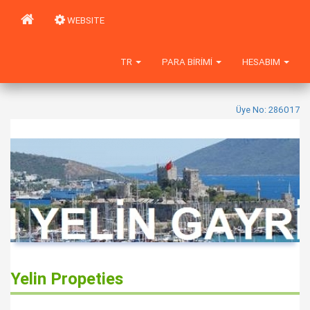
WEBSITE
TR
PARA BIRIMI
HESABIM
Üye No: 286017
Yelin Propeties