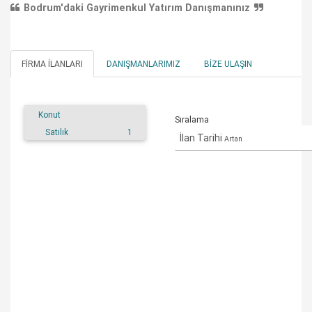
Bodrum'daki Gayrimenkul Yatırım Danışmanınız
FIRMA İLANLARI
DANIŞMANLARIMIZ
BIZE ULAŞIN
Konut
Sıralama
Satılık
1
İlan Tarihi
Artan