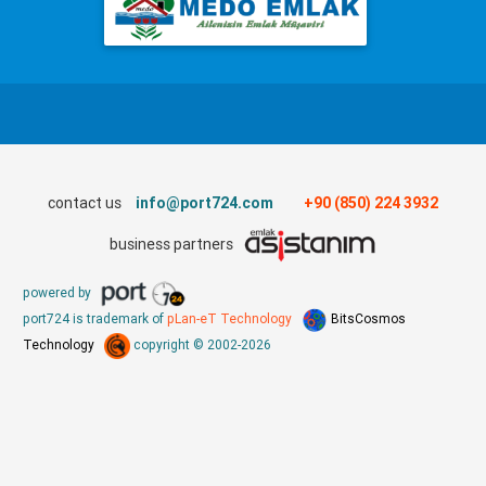
contact us
info@port724.com
+90 (850) 224 3932
business partners
powered by
port724 is trademark of
pLan-eT Technology
BitsCosmos
Technology
copyright © 2002-2026