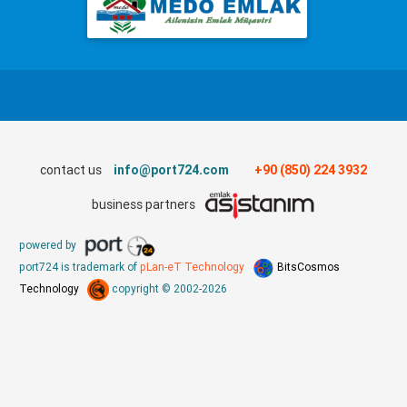
contact us
info@port724.com
+90 (850) 224 3932
business partners
powered by
port724 is trademark of
pLan-eT Technology
BitsCosmos
Technology
copyright © 2002-2026