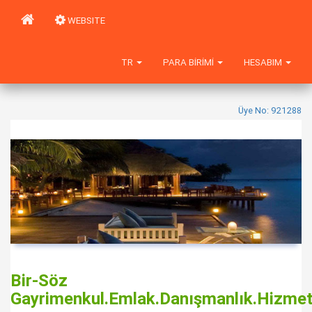
WEBSITE
TR
PARA BIRIMI
HESABIM
Üye No: 921288
Bir-Söz
Gayrimenkul.Emlak.Danışmanlık.Hizmetl