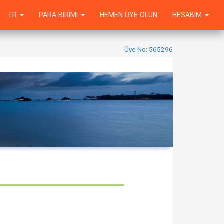
TR
PARA BIRIMI
HEMEN ÜYE OLUN
HESABIM
Üye No: 565296