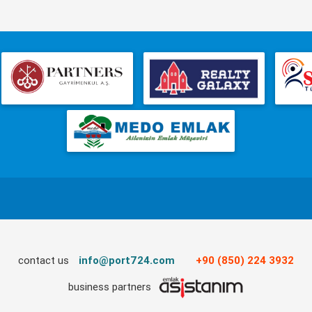
contact us
info@port724.com
+90 (850) 224 3932
business partners