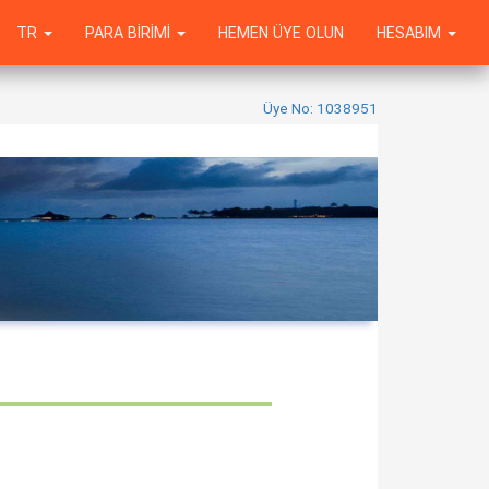
TR
PARA BIRIMI
HEMEN ÜYE OLUN
HESABIM
Üye No: 1038951