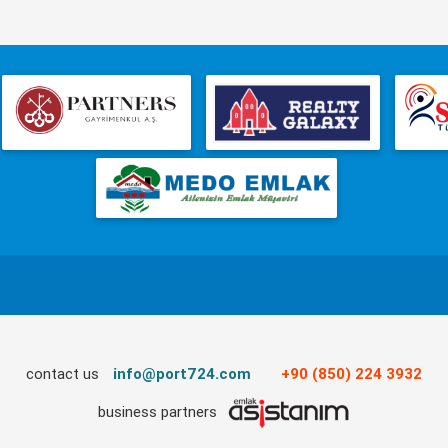
contact us
info@port724.com
+90 (850) 224 3932
business partners