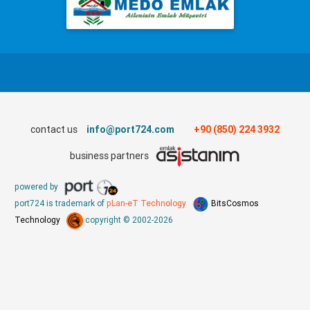
contact us
info@port724.com
+90 (850) 224 3932
business partners
powered by
port724 is trademark of
pLan-eT Technology
BitsCosmos
Technology
copyright © 2002-2026