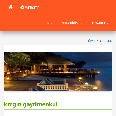
WEBSITE
TR
PARA BIRIMI
HESABIM
Üye No: 600786
kızgın gayrimenkul