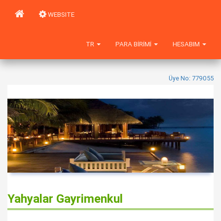
WEBSITE
TR
PARA BIRIMI
HESABIM
Üye No: 779055
Yahyalar Gayrimenkul