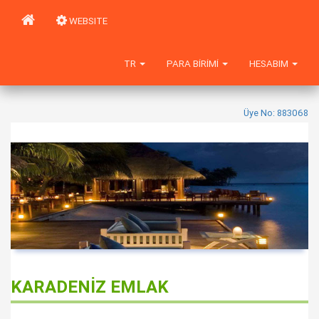
WEBSITE
TR
PARA BIRIMI
HESABIM
Üye No: 883068
KARADENİZ EMLAK