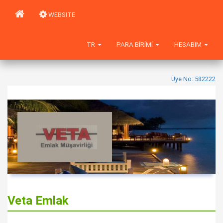
WEBSITE
TR
PARA BIRIMI
HESABIM
Üye No: 582222
Veta Emlak