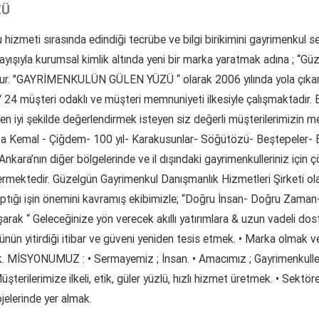
ZÜ
 hizmeti sırasında edindiği tecrübe ve bilgi birikimini gayrimenkul 
ayışıyla kurumsal kimlik altında yeni bir marka yaratmak adına ; “G
ştur. "GAYRİMENKULÜN GÜLEN YÜZÜ “ olarak 2006 yılında yola çıkan
 / 24 müşteri odaklı ve müşteri memnuniyeti ilkesiyle çalışmaktadır. B
en iyi şekilde değerlendirmek isteyen siz değerli müşterilerimizin 
a Kemal - Çiğdem- 100 yıl- Karakusunlar- Söğütözü- Beştepeler- 
kara’nın diğer bölgelerinde ve il dışındaki gayrimenkulleriniz için çöz
ermektedir. Güzelgün Gayrimenkul Danışmanlık Hizmetleri Şirketi olar
 yaptığı işin önemini kavramış ekibimizle; “Doğru İnsan- Doğru Zaman-
arak “ Geleceğinize yön verecek akıllı yatırımlara & uzun vadeli dos
 yitirdiği itibar ve güveni yeniden tesis etmek. • Marka olmak ve il
k. MİSYONUMUZ : • Sermayemiz ; İnsan. • Amacımız ; Gayrimenkullerin
terilerimize ilkeli, etik, güler yüzlü, hızlı hizmet üretmek. • Sektöre 
jelerinde yer almak.