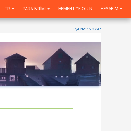
TR
PARA BIRIMI
HEMEN ÜYE OLUN
HESABIM
Üye No: 520797