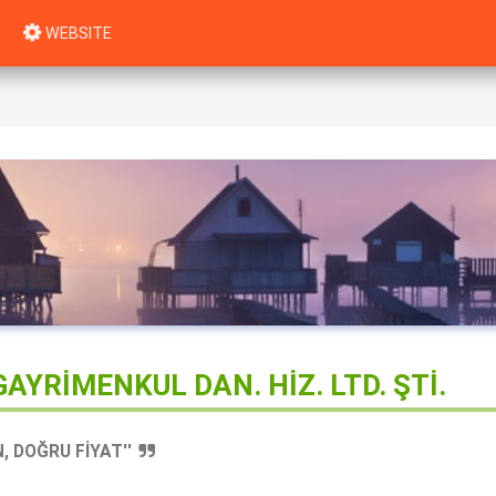
WEBSITE
AYRİMENKUL DAN. HİZ. LTD. ŞTİ.
, DOĞRU FİYAT''