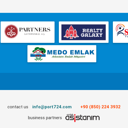
contact us
info@port724.com
+90 (850) 224 3932
business partners