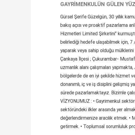
GAYRİMENKULÜN GÜLEN YÜ
Gürsel Şerife Güzelgün, 30 yıllık kamu
bakış açısı ve proaktif pazarlama anl
Hizmetleri Limited Şirketini” kurmu
belirlediği hedefe ulaşabilmek için, 7
yaparak veya sahip olduğu mülklerini 
Çankaya İlçesi ; Çukurambar- Mustaf
uzmanlık alanı çalışmaları yapmakta, An
bölgelerde de en iyi şekilde hizmet v
donanımlı, iç ve iş disiplini gelişmiş
sürede pazarlamaktayız. Bizimle çalış
VİZYONUMUZ : • Gayrimenkul sektörünün
sektöründeki ilkler arasında yer alma
değerlendirmenize aracılık etmek. • Müş
getirmek. • Toplumsal sorumluluk pro