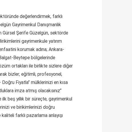
sektöründe değerlendirmek, farklı
üzelgün Gayrimenkul Danışmanlık
 Gürsel Şerife Güzelgün, sektörde
irikimlerini gayrimenkule yatırım
menfaatini korumak adına; Ankara-
Balgat-Beytepe bölgelerinde
üm ortakları ile birlikte sizlere diğer
ak bizler; eğitimli, profesyonel,
 Doğru Fiyatla” mülklerinizi en kısa
tluklara imza atmış olacaksınız”
k beş yıllık bir süreçte, gayrimenkul
izi ve birikimlerinizi doğru
kaliteli farklı pazarlama anlayışı