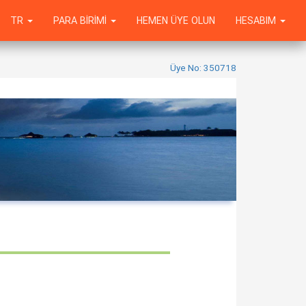
TR
PARA BIRIMI
HEMEN ÜYE OLUN
HESABIM
Üye No: 350718