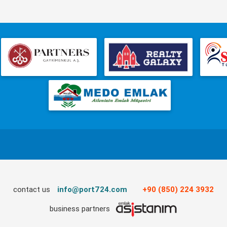
contact us
info@port724.com
+90 (850) 224 3932
business partners