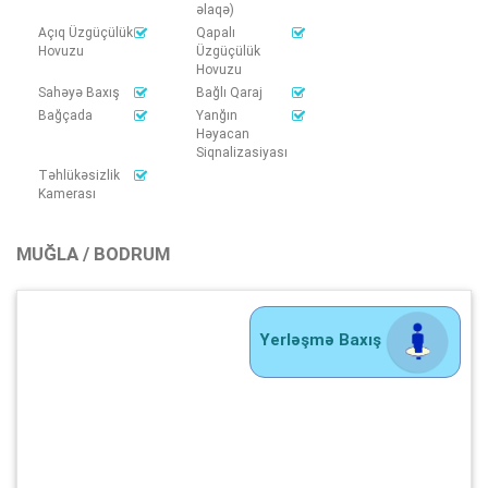
əlaqə)
Açıq Üzgüçülük
Qapalı
Hovuzu
Üzgüçülük
Hovuzu
Sahəyə Baxış
Bağlı Qaraj
Bağçada
Yanğın
Həyacan
Siqnalizasiyası
Təhlükəsizlik
Kamerası
MUĞLA / BODRUM
Yerləşmə Baxış