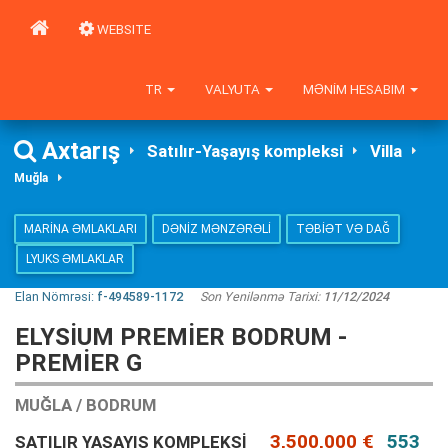
WEBSITE
TR
VALYUTA
MƏNIM HESABIM
Axtarış
Satılır-Yaşayış kompleksi
Villa
Muğla
MARINA ƏMLAKLARI
DƏNIZ MƏNZƏRƏLI
TƏBIƏT VƏ DAĞ
LYUKS ƏMLAKLAR
Elan Nömrəsi:
f-494589-1172
Son Yenilənmə Tarixi:
11/12/2024
ELYSIUM PREMIER BODRUM -
PREMIER G
MUĞLA / BODRUM
3,500,000 €
553
SATILIR YAŞAYIŞ KOMPLEKSI