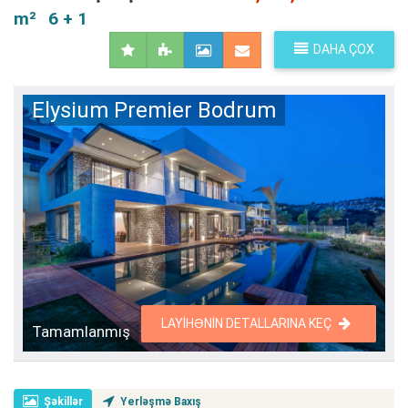
m²
6 + 1
DAHA ÇOX
Elysium Premier Bodrum
LAYIHƏNIN DETALLARINA KEÇ
Tamamlanmış
Şəkillər
Yerləşmə Baxış