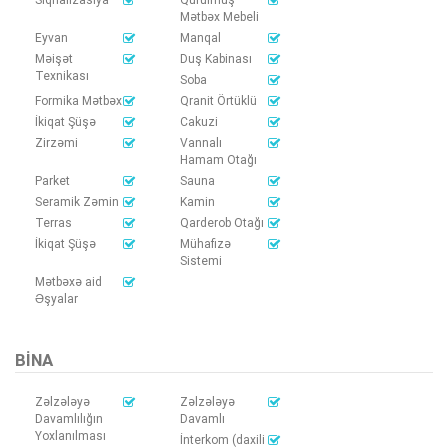
Mətbəx Mebeli
Eyvan
Manqal
Məişət
Duş Kabinası
Texnikası
Soba
Formika Mətbəx
Qranit Örtüklü
İkiqat Şüşə
Cakuzi
Zirzəmi
Vannalı
Hamam Otağı
Parket
Sauna
Seramik Zəmin
Kamin
Terras
Qarderob Otağı
İkiqat Şüşə
Mühafizə
Sistemi
Mətbəxə aid
Əşyalar
BINA
Zəlzələyə
Zəlzələyə
Davamlılığın
Davamlı
Yoxlanılması
İnterkom (daxili