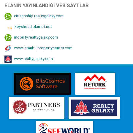
ELANIN YAYINLANDIĞI VEB SAYTLAR
citizenship.realtygalaxy.com
keyshead.plan-et.net
mobility.realtygalaxy.com
www.istanbulpropertycenter.com
www.realtygalaxy.com