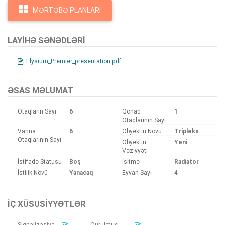
MƏRTƏBƏ PLANLARI
LAYIHƏ SƏNƏDLƏRI
Elysium_Premier_presentation.pdf
ƏSAS MƏLUMAT
Otaqların Sayı
6
Qonaq
1
Otaqlarının Sayı
Vanna
6
Obyektin Növü
Tripleks
Otaqlarının Sayı
Obyektin
Yeni
Vəziyyəti
İstifadə Statusu
Boş
İsitmə
Radiator
İstilik Növü
Yanacaq
Eyvan Sayı
4
İÇ XÜSUSIYYƏTLƏR
Siqnalizasiya
Qurulmuş