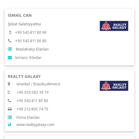
İSMAIL CAN
Şirkət Səlahiyyətlisi
+90 542-811 80 80
+90 542-811 80 80
Məsləhətçi Elanları
İsmarıc Göndər
REALTY GALAXY
Istanbul / Büyükçekmece
+90 533-382 39 79
+90 542-811 80 80
+90 212-855 74 75
Firma Elanları
www.realtygalaxy.com