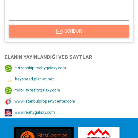
GÖNDƏR
ELANIN YAYINLANDIĞI VEB SAYTLAR
citizenship.realtygalaxy.com
keyshead.plan-et.net
mobility.realtygalaxy.com
www.istanbulpropertycenter.com
www.realtygalaxy.com