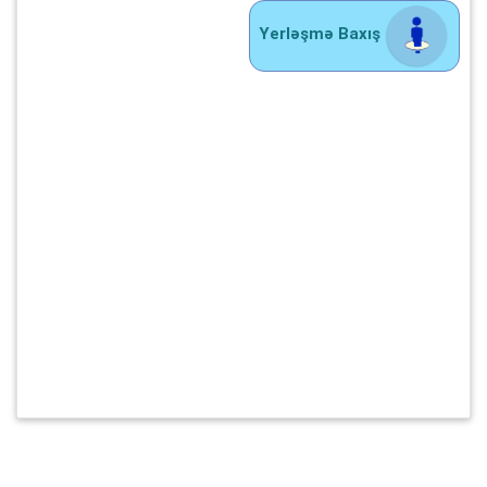
Yerləşmə Baxış