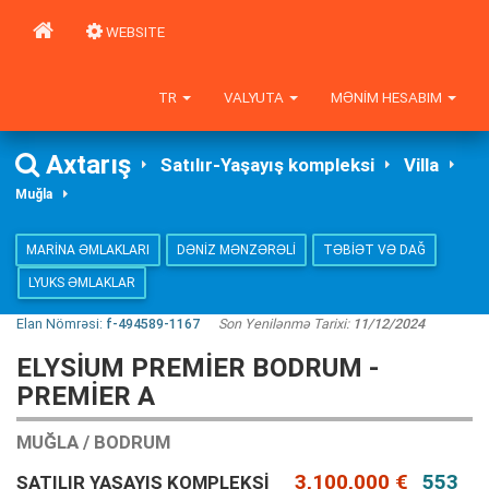
WEBSITE
TR
VALYUTA
MƏNIM HESABIM
Axtarış
Satılır-Yaşayış kompleksi
Villa
Muğla
MARINA ƏMLAKLARI
DƏNIZ MƏNZƏRƏLI
TƏBIƏT VƏ DAĞ
LYUKS ƏMLAKLAR
Elan Nömrəsi:
f-494589-1167
Son Yenilənmə Tarixi:
11/12/2024
ELYSIUM PREMIER BODRUM -
PREMIER A
MUĞLA / BODRUM
3,100,000 €
553
SATILIR YAŞAYIŞ KOMPLEKSI