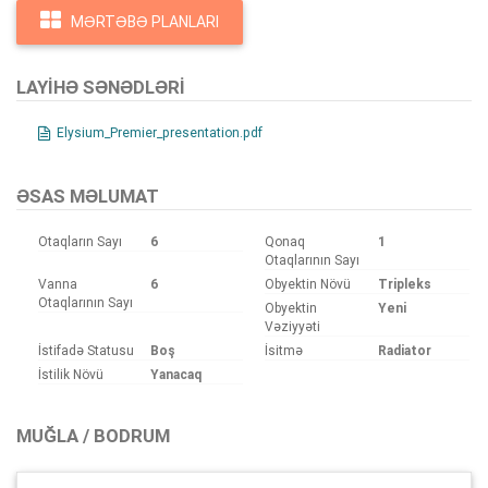
MƏRTƏBƏ PLANLARI
LAYIHƏ SƏNƏDLƏRI
Elysium_Premier_presentation.pdf
ƏSAS MƏLUMAT
Otaqların Sayı
6
Qonaq
1
Otaqlarının Sayı
Vanna
6
Obyektin Növü
Tripleks
Otaqlarının Sayı
Obyektin
Yeni
Vəziyyəti
İstifadə Statusu
Boş
İsitmə
Radiator
İstilik Növü
Yanacaq
MUĞLA / BODRUM