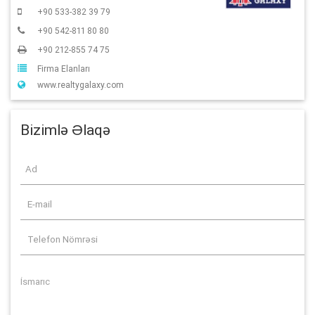
+90 533-382 39 79
+90 542-811 80 80
+90 212-855 74 75
Firma Elanları
www.realtygalaxy.com
Bizimlə Əlaqə