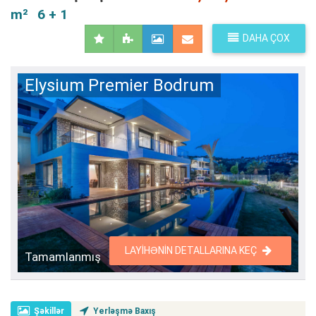
m²
6 + 1
DAHA ÇOX
Elysium Premier Bodrum
LAYIHƏNIN DETALLARINA KEÇ
Tamamlanmış
Şəkillər
Yerləşmə Baxış