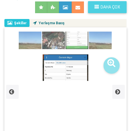
DAHA ÇOX
Şəkillər
Yerləşmə Baxış