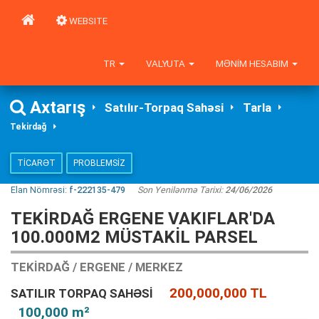
WEBSITE
TR
VALYUTA
MƏNIM HESABIM
Axtarış
Satılır-Torpaq Sahəsi
Tarla
Tekirdağ
TICARƏT
PROBLEMSIZ
Elan Nömrəsi:
f-222135-479
Son Yenilənmə Tarixi:
24/06/2026
TEKIRDAĞ ERGENE VAKIFLAR'DA
100.000M2 MÜSTAKIL PARSEL
TEKIRDAĞ / ERGENE / MERKEZ
200,000,000 TL
SATILIR TORPAQ SAHƏSI
100,000 m²