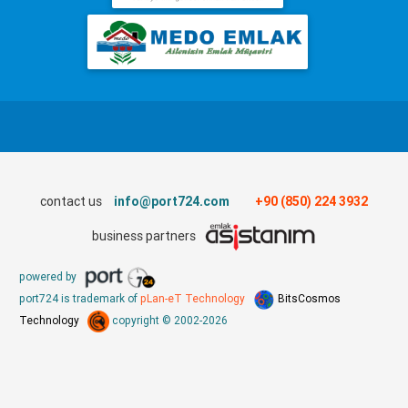
contact us
info@port724.com
+90 (850) 224 3932
business partners
powered by
port724 is trademark of
pLan-eT Technology
BitsCosmos
Technology
copyright © 2002-2026