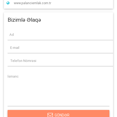
www.palanciemlak.com.tr
Bizimlə Əlaqə
GÖNDƏR