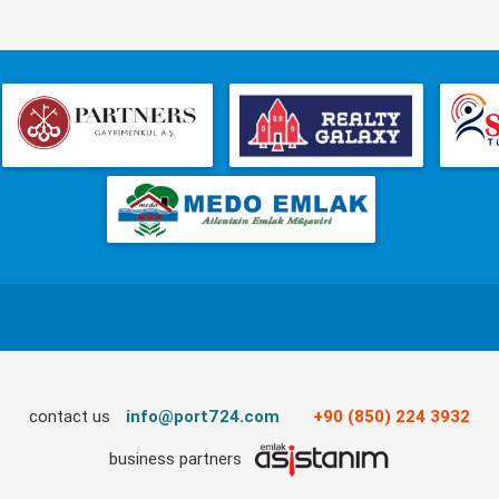
contact us
info@port724.com
+90 (850) 224 3932
business partners