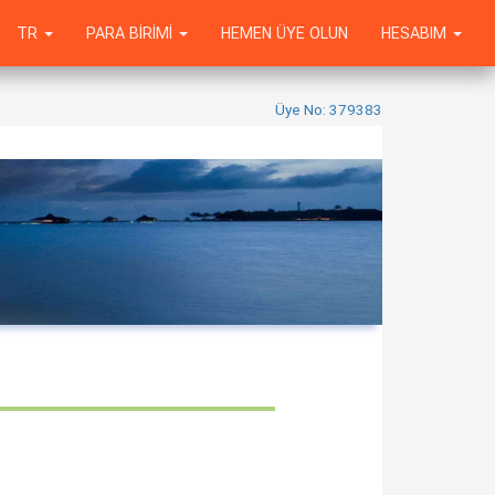
TR
PARA BIRIMI
HEMEN ÜYE OLUN
HESABIM
Üye No: 379383