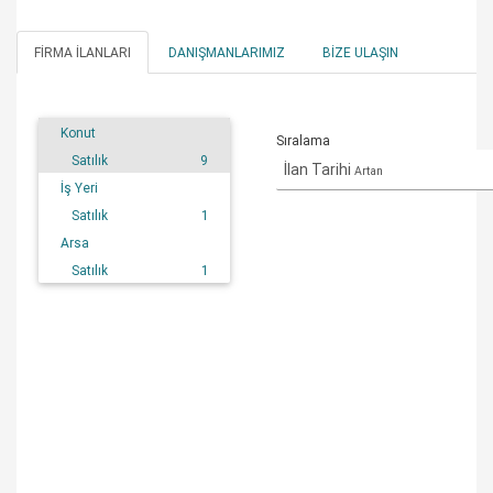
FIRMA İLANLARI
DANIŞMANLARIMIZ
BIZE ULAŞIN
Konut
Sıralama
Satılık
9
İlan Tarihi
Artan
İş Yeri
Satılık
1
Arsa
Satılık
1