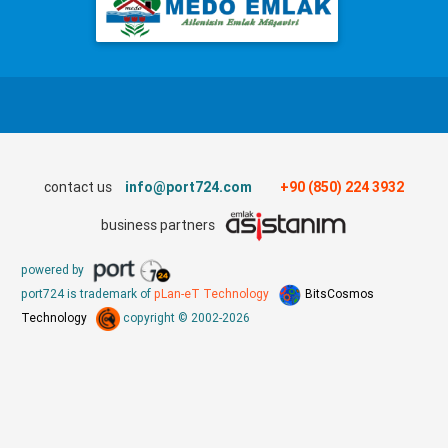
contact us
info@port724.com
+90 (850) 224 3932
business partners
powered by
port724 is trademark of
pLan-eT Technology
BitsCosmos
Technology
copyright © 2002-2026