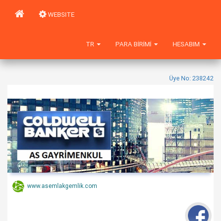
WEBSITE
TR
PARA BIRIMI
HESABIM
Üye No: 238242
www.asemlakgemlik.com