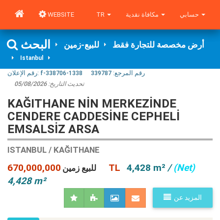
WEBSITE
TR
مكافاة نقدية
حسابي
البحث
أرض مخصصة للتجارة فقط
للبيع-زمین
Istanbul
رقم الإعلان:
f-338706-1338
339787
رقم المرجع:
05/08/2026
تحديث التاريخ:
KAĞITHANE NİN MERKEZİNDE
CENDERE CADDESİNE CEPHELİ
EMSALSİZ ARSA
ISTANBUL / KAĞITHANE
670,000,000 TL
4,428 m²
/
(Net)
للبيع زمین
4,428 m²
المزيد عن