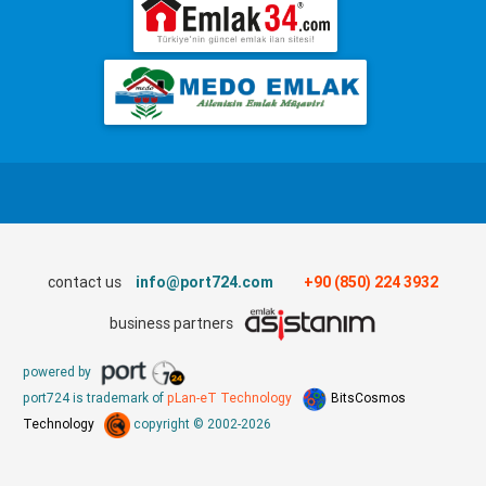
contact us
info@port724.com
+90 (850) 224 3932
business partners
powered by
port724 is trademark of
pLan-eT Technology
BitsCosmos
Technology
copyright © 2002-2026