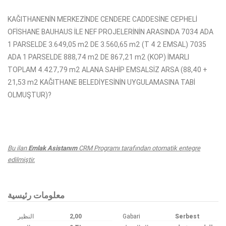
KAĞITHANENİN MERKEZİNDE CENDERE CADDESİNE CEPHELİ
OFİSHANE BAUHAUS İLE NEF PROJELERİNİN ARASINDA 7034 ADA
1 PARSELDE 3.649,05 m2 DE 3.560,65 m2 (T 4 2 EMSAL) 7035
ADA 1 PARSELDE 888,74 m2 DE 867,21 m2 (KOP) İMARLI
TOPLAM 4.427,79 m2 ALANA SAHİP EMSALSİZ ARSA (88,40 +
21,53 m2 KAĞITHANE BELEDİYESİNİN UYGULAMASINA TABİ
OLMUŞTUR)?
Bu ilan
Emlak Asistanım
CRM Programı tarafından otomatik entegre
edilmiştir.
معلومات رئيسية
النظير
2,00
Gabari
Serbest