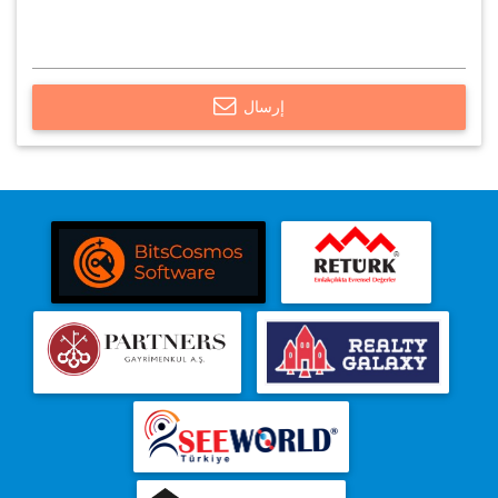
إرسال