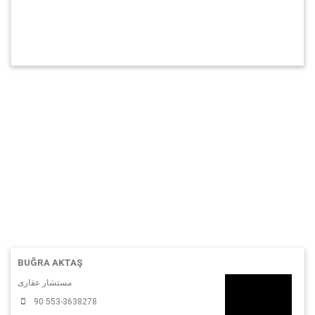
BUĞRA AKTAŞ
مستشار عقارى
90 553-3638278