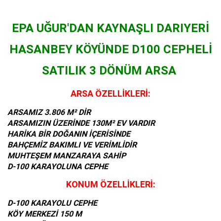
EPA UĞUR'DAN KAYNAŞLI DARIYERİ
HASANBEY KÖYÜNDE D100 CEPHELİ
SATILIK 3 DÖNÜM ARSA
ARSA ÖZELLİKLERİ:
ARSAMIZ 3.806 M² DİR
ARSAMIZIN ÜZERİNDE 130M² EV VARDIR
HARİKA BİR DOĞANIN İÇERİSİNDE
BAHÇEMİZ BAKIMLI VE VERİMLİDİR
MUHTEŞEM MANZARAYA SAHİP
D-100 KARAYOLUNA CEPHE
KONUM ÖZELLİKLERİ:
D-100 KARAYOLU CEPHE
KÖY MERKEZİ 150 M