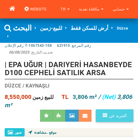
WEBSITE
TR
مكافاة نقدية
حسابي
البحث
أرض للسكن فقط
للبيع-زمین
Düzce
رقم الإعلان:
f-1067343-158
621915
رقم المرجع:
06/08/2025
تحديث التاريخ:
| EPA UĞUR | DARIYERİ HASANBEYDE
D100 CEPHELİ SATILIK ARSA
DÜZCE / KAYNAŞLI
8,550,000 TL
3,806 m²
/
(Net)
3,806
للبيع زمین
m²
المزيد عن
موقع ..مشاهدة
صور