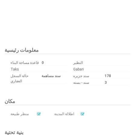
Bu ilan
Emlak Asistanım
CRM Programı tarafından otomatik entegre edilmiştir.
معلومات رئيسية
قاعدة مساحة البناء
0
النظير
Taks
Gabari
حالة السجل
سند مساهمة
سند جزیره
178
العقاري
سند - بسته
3
مكان
اطلالة المدينة
منظر طبيعة
بنية تحتية