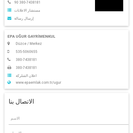
90 380-7438181
مستشار الاعلانات
إرسال رسالة
EPA UĞUR GAYRİMENKUL
Düzce / Merkez
535-5060655
380-7438181
380-7438181
اعلان الشلركة
www.epaemlak.com.tr/ugur
الاتصال بنا