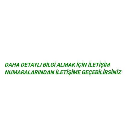
DAHA DETAYLI BİLGİ ALMAK İÇİN İLETİŞİM
NUMARALARINDAN İLETİŞİME GEÇEBİLİRSİNİZ