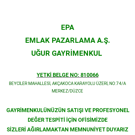
EPA
EMLAK PAZARLAMA A.
Ş
.
U
Ğ
UR GAYR
İ
MENKUL
YETK
İ
BELGE NO: 810066
BEYC
İ
LER MAHALLES
İ
, AK
Ç
AKOCA KARAYOLU
Ü
ZER
İ
, NO:74/A
MERKEZ/D
Ü
ZCE
GAYR
İ
MENKUL
Ü
N
Ü
Z
Ü
N SATI
Ş
I VE PROFESYONEL
DE
Ğ
ER TESP
İ
T
İ
İ
Ç
İ
N OF
İ
S
İ
M
İ
ZDE
S
İ
ZLER
İ
A
Ğ
IRLAMAKTAN MEMNUN
İ
YET DUYARIZ