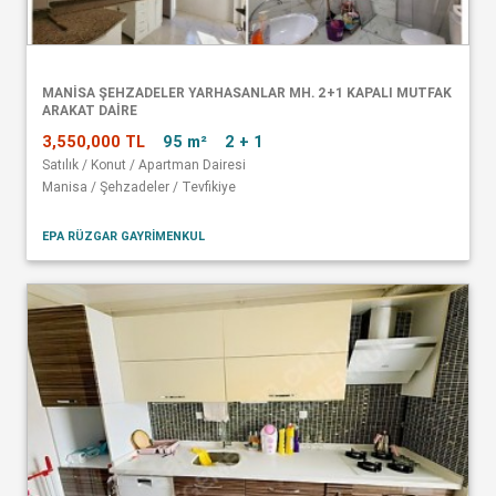
MANISA ŞEHZADELER YARHASANLAR MH. 2+1 KAPALI MUTFAK
ARAKAT DAIRE
3,550,000 TL
95 m²
2 + 1
Satılık / Konut / Apartman Dairesi
Manisa / Şehzadeler / Tevfikiye
EPA RÜZGAR GAYRİMENKUL