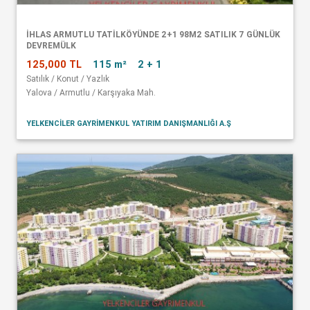
İHLAS ARMUTLU TATİLKÖYÜNDE 2+1 98M2 SATILIK 7 GÜNLÜK
DEVREMÜLK
125,000 TL
115 m²
2 + 1
Satılık / Konut / Yazlık
Yalova / Armutlu / Karşıyaka Mah.
YELKENCİLER GAYRİMENKUL YATIRIM DANIŞMANLIĞI A.Ş