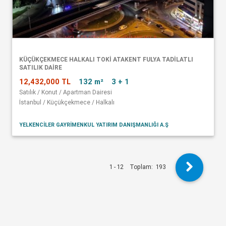
KÜÇÜKÇEKMECE HALKALI TOKİ ATAKENT FULYA TADİLATLI
SATILIK DAİRE
12,432,000 TL
132 m²
3 + 1
Satılık / Konut / Apartman Dairesi
İstanbul / Küçükçekmece / Halkalı
YELKENCİLER GAYRİMENKUL YATIRIM DANIŞMANLIĞI A.Ş
1 - 12
Toplam:
193