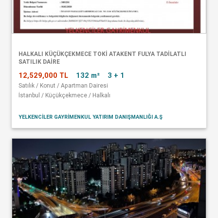
HALKALI KÜÇÜKÇEKMECE TOKİ ATAKENT FULYA TADİLATLI
SATILIK DAİRE
12,529,000 TL
132 m²
3 + 1
Satılık / Konut / Apartman Dairesi
İstanbul / Küçükçekmece / Halkalı
YELKENCİLER GAYRİMENKUL YATIRIM DANIŞMANLIĞI A.Ş