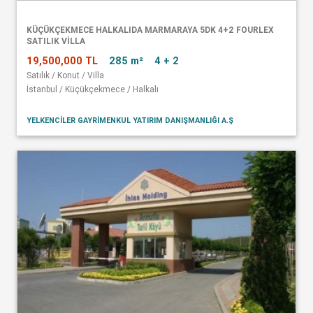
KÜÇÜKÇEKMECE HALKALIDA MARMARAYA 5DK 4+2 FOURLEX
SATILIK VİLLA
19,500,000 TL
285 m²
4 + 2
Satılık / Konut / Villa
İstanbul / Küçükçekmece / Halkalı
YELKENCİLER GAYRİMENKUL YATIRIM DANIŞMANLIĞI A.Ş