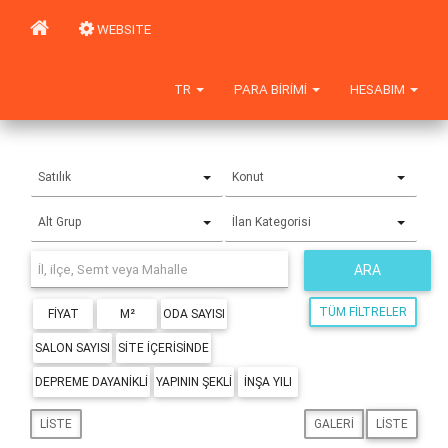
WEBSITE
TR
PARA BIRIMI
HESABIM
Satılık
Konut
Alt Grup
İlan Kategorisi
ARA
TÜM FILTRELER
FIYAT
M²
ODA SAYISI
SALON SAYISI
SITE IÇERISINDE
DEPREME DAYANIKLI
YAPININ ŞEKLI
İNŞA YILI
LISTE
GALERI
LISTE