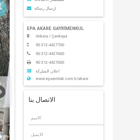
إرسال رسالة
EPA AKARE GAYRİMENKUL
Ankara / Çankaya
90 312-4427700
90 312-4427600
90 312-4427600
اعلان الشلركة
www.epaemlak.com.tr/akare
الاتصال بنا