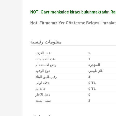
NOT: Gayrimenkulde kiracı bulunmaktadır. Ra
Not: Firmamız Yer Gösterme Belgesi İmzalat
Bu ilan
Emlak Asistanım
CRM Programı tarafından otomatik entegre edilmiştir.
معلومات رئيسية
عدد الغرف
2
عدد الحمامات
1
المؤجرة
وضع الاستخدام
غاز طبيعي
نوع الوقود
رقم طابق البناء
4
دفعة اولى
0 TL
عائدات
0 TL
دخل الاجار
0
سند - بسته
3