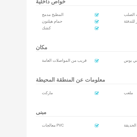
خواص داخلية
ب الصلب
المطبخ مدمج
للتدفئة
حمام هيلتون
كشك
مكان
ني بوس
قريب من المواصلات العامة
معلومات عن المنطقة المحيطة
ملعب
ماركت
مبنى
الحديقة
معالجات PVC