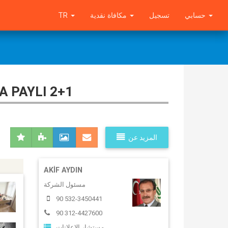
TR
مكافاة نقدية
تسجيل
حسابي
 PAYLI 2+1
المزيد عن
AKIF AYDIN
مسئول الشركة
90 532-3450441
90 312-4427600
مستشار الاعلانات