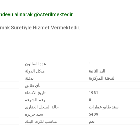
ndevu alınarak gösterilmektedir.
mak Suretiyle Hizmet Vermektedir.
عدد الصالون
1
اليد الثانية
هيكل الدولة
التدفئة المركزية
تدفئة
بأي طابق
تاريخ الانشاء
1981
رقم الشرفة
0
سند طابو عمارات
حالة السجل العقاري
سند جزیره
5409
نعم
مناسب لكرت البنك