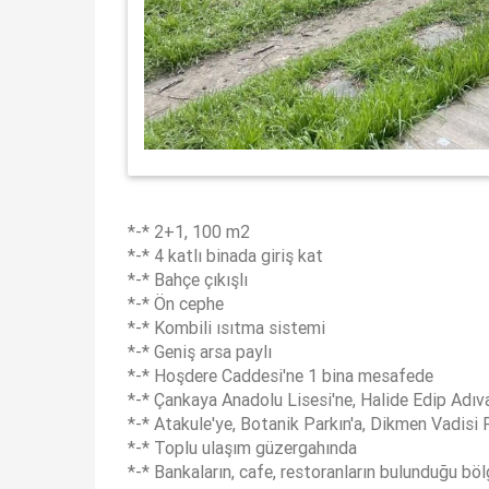
*-* 2+1, 100 m2
*-* 4 katlı binada giriş kat
*-* Bahçe çıkışlı
*-* Ön cephe
*-* Kombili ısıtma sistemi
*-* Geniş arsa paylı
*-* Hoşdere Caddesi'ne 1 bina mesafede
*-* Çankaya Anadolu Lisesi'ne, Halide Edip Adıv
*-* Atakule'ye, Botanik Parkın'a, Dikmen Vadisi
*-* Toplu ulaşım güzergahında
*-* Bankaların, cafe, restoranların bulunduğu bö