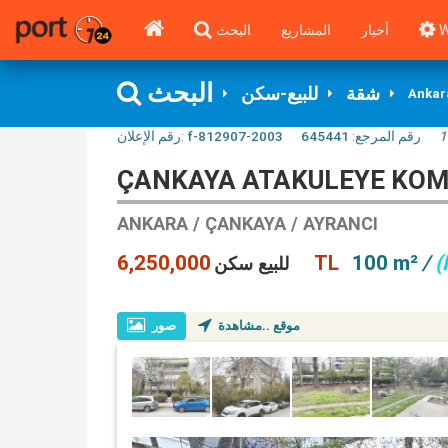
البحث
المشاريع
أخبار
W
البحث
شقة
للبيع-سكن
Ankar
رقم الإعلان:
f-812907-2003
645441
رقم المرجع:
1
ÇANKAYA ATAKULEYE KOMŞ
ANKARA / ÇANKAYA / AYRANCI
6,250,000 TL
100 m²
/
(
للبيع سكن
موقع ..مشاهدة
صور