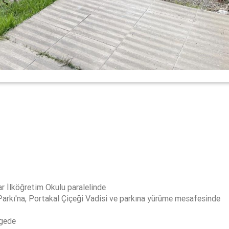
ar İlköğretim Okulu paralelinde
 Parkı'na, Portakal Çiçeği Vadisi ve parkına yürüme mesafesinde
lgede