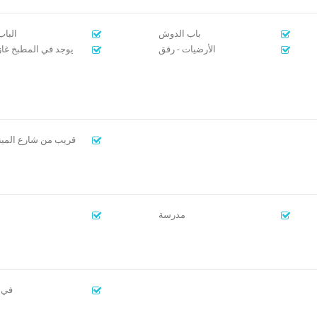
باب الدوش
البا
الأرضيات - رقق
يوجد في المطبخ غاز 
قريب من شارع المي
مدرسة
في 