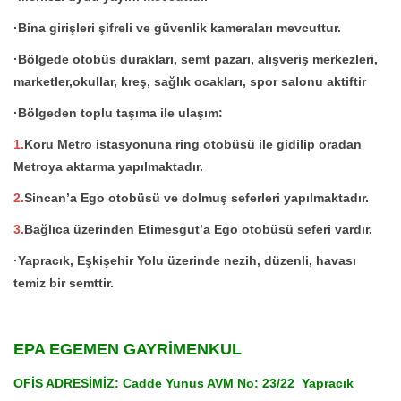
·Bina girişleri şifreli ve güvenlik kameraları mevcuttur.
·Bölgede otobüs durakları, semt pazarı, alışveriş merkezleri,
marketler,okullar, kreş, sağlık ocakları, spor salonu aktiftir
·Bölgeden toplu taşıma ile ulaşım:
1.
Koru Metro istasyonuna ring otobüsü ile gidilip oradan
Metroya aktarma yapılmaktadır.
2.
Sincan’a Ego otobüsü ve dolmuş seferleri yapılmaktadır.
3.
Bağlıca üzerinden Etimesgut’a Ego otobüsü seferi vardır.
·Yapracık, Eşkişehir Yolu üzerinde nezih, düzenli, havası
temiz bir semttir.
EPA EGEMEN GAYRİMENKUL
OFİS ADRESİMİZ:
Cadde Yunus AVM No: 23/22
Yapracık