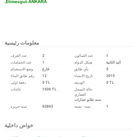
,Etimesgut-ANKARA
Bu ilan
Emlak Asistanım
CRM Programı tarafından otomatik entegre edilmiştir.
معلومات رئيسية
عدد الغرف
2
عدد الصالون
1
عدد الحمامات
1
هيكل الدولة
اليد الثانية
وضع الاستخدام
فارغ
بأي طابق
5
رقم طابق البناء
12
تاريخ الانشاء
2015
دفعة اولى
0 TL
الوديعة
0 TL
عائدات
1500 TL
حالة السجل
العقاري
سند طابو عمارات
سند جزیره
62843
سند - بسته
1
خواص داخلية