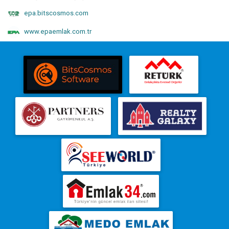
epa.bitscosmos.com
www.epaemlak.com.tr