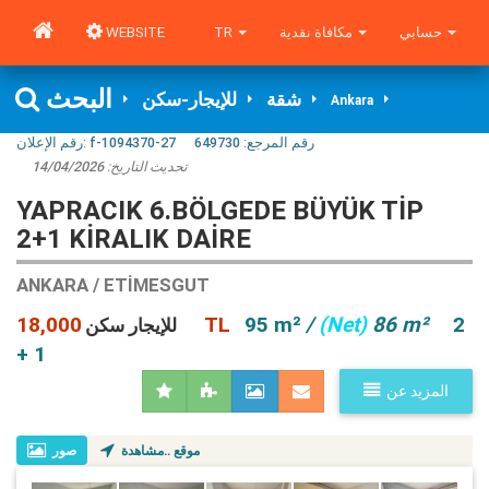
WEBSITE
TR
مكافاة نقدية
حسابي
البحث
شقة
للإيجار-سكن
Ankara
رقم الإعلان:
f-1094370-27
649730
رقم المرجع:
14/04/2026
تحديث التاريخ:
YAPRACIK 6.BÖLGEDE BÜYÜK TİP
2+1 KİRALIK DAİRE
ANKARA / ETIMESGUT
18,000 TL
95 m²
/
(Net)
86 m²
2
للإيجار سكن
+ 1
المزيد عن
موقع ..مشاهدة
صور