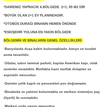
*DAİREMİZ YAPRACIK 6.BÖLGEDE 2+1, 95 M2 DİR
*BÜYÜK OLAN 2+1 EV PLANINDADIR.
*OTOBÜS DURAĞI BİNANIN HEMEN ÖNÜNDE
*ESKİŞEHİR YOLUNA EN YAKIN BÖLGEDE
BÖLGENİN VE BİNALARIN GENEL ÖZELLİKLERİ:
·Banyolarda duşa kabin bulunmaktadır, banyo ve tuvalet
asma tavanlıdır.
·Odalar, salon laminat parkeli, kapılar Amerikan kapı, ıslak
zeminler seramiktir. Mutfakta hazır mutfak dolapları ve
aspiratör mevcuttur.
·Daireler çelik kapılı ve pencereleri pvc doğramadır.
·Binalarda ısı yalıtımı bulunmakta ve merkezi sistem(ısı pay
ölçerli) ile ısınmalıdır.
·Merkezi uydu yayını mevcuttur.