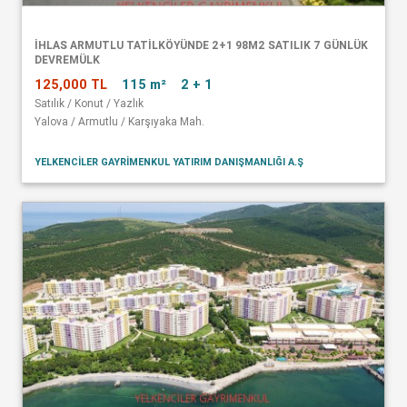
İHLAS ARMUTLU TATİLKÖYÜNDE 2+1 98M2 SATILIK 7 GÜNLÜK
DEVREMÜLK
125,000 TL
115 m²
2 + 1
Satılık / Konut / Yazlık
Yalova / Armutlu / Karşıyaka Mah.
YELKENCİLER GAYRİMENKUL YATIRIM DANIŞMANLIĞI A.Ş