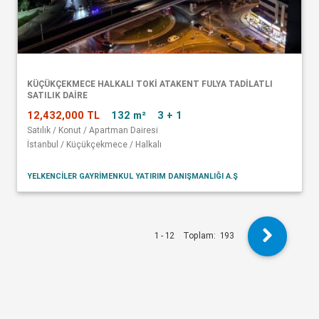
KÜÇÜKÇEKMECE HALKALI TOKİ ATAKENT FULYA TADİLATLI
SATILIK DAİRE
12,432,000 TL
132 m²
3 + 1
Satılık / Konut / Apartman Dairesi
İstanbul / Küçükçekmece / Halkalı
YELKENCİLER GAYRİMENKUL YATIRIM DANIŞMANLIĞI A.Ş
1 - 12
Toplam:
193