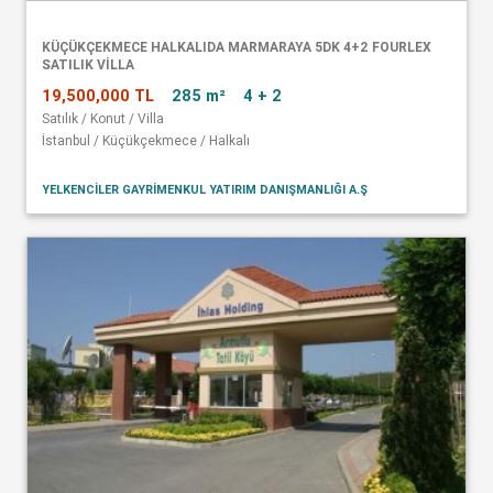
KÜÇÜKÇEKMECE HALKALIDA MARMARAYA 5DK 4+2 FOURLEX
SATILIK VİLLA
19,500,000 TL
285 m²
4 + 2
Satılık / Konut / Villa
İstanbul / Küçükçekmece / Halkalı
YELKENCİLER GAYRİMENKUL YATIRIM DANIŞMANLIĞI A.Ş