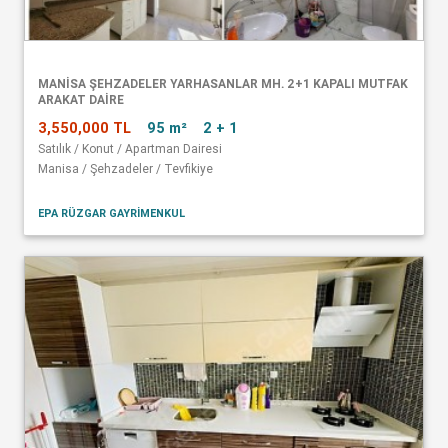
MANISA ŞEHZADELER YARHASANLAR MH. 2+1 KAPALI MUTFAK
ARAKAT DAIRE
3,550,000 TL
95 m²
2 + 1
Satılık / Konut / Apartman Dairesi
Manisa / Şehzadeler / Tevfikiye
EPA RÜZGAR GAYRİMENKUL