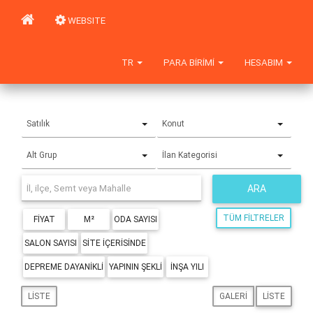
WEBSITE
TR
PARA BIRIMI
HESABIM
Satılık
Konut
Alt Grup
İlan Kategorisi
ARA
TÜM FILTRELER
FIYAT
M²
ODA SAYISI
SALON SAYISI
SITE IÇERISINDE
DEPREME DAYANIKLI
YAPININ ŞEKLI
İNŞA YILI
LISTE
GALERI
LISTE