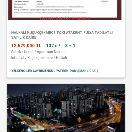
HALKALI KÜÇÜKÇEKMECE TOKİ ATAKENT FULYA TADİLATLI
SATILIK DAİRE
12,529,000 TL
132 m²
3 + 1
Satılık / Konut / Apartman Dairesi
İstanbul / Küçükçekmece / Halkalı
YELKENCİLER GAYRİMENKUL YATIRIM DANIŞMANLIĞI A.Ş