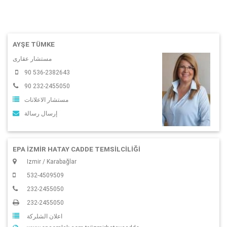
AYŞE TÜMKE
مستشار عقارى
90 536-2382643
90 232-2455050
مستشار الاعلانات
إرسال رسالة
EPA İZMİR HATAY CADDE TEMSİLCİLİĞİ
Izmir / Karabağlar
532-4509509
232-2455050
232-2455050
اعلان الشلركة