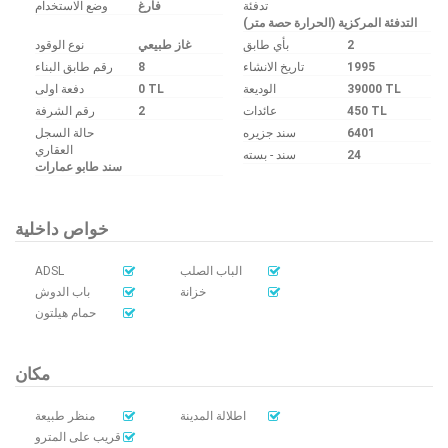
تدفئة
فارغ
وضع الاستخدام
التدفئة المركزية (الحرارة حصة متر)
نوع الوقود
غاز طبيعي
بأي طابق
2
رقم طابق البناء
8
تاريخ الانشاء
1995
دفعة اولى
0 TL
الوديعة
39000 TL
رقم الشرفة
2
عائدات
450 TL
حالة السجل
سند جزیره
6401
العقاري
سند - بسته
24
سند طابو عمارات
خواص داخلية
ADSL
الباب الصلب
خزانة
باب الدوش
حمام هيلتون
مكان
اطلالة المدينة
منظر طبيعة
قريب على المترو