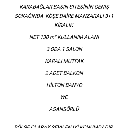
KARABAĞLAR BASIN SİTESİNİN GENİŞ
SOKAĞINDA KÖŞE DAİRE MANZARALI 3+1
KİRALIK
NET 130
m²
KULLANIM ALANI
3 ODA 1 SALON
KAPALI MUTFAK
2 ADET BALKON
HİLTON BANYO
WC
ASANSÖRLÜ
BÖLGE OLARAK SEVİLEN İYİ KONUMDADIR.