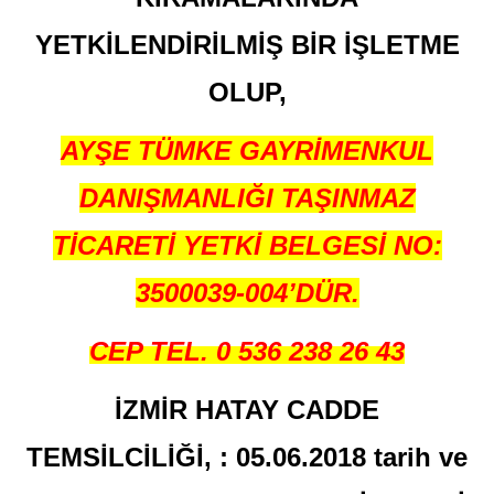
YETKİLENDİRİLMİŞ BİR İŞLETME
OLUP,
AYŞE TÜMKE GAYRİMENKUL
DANIŞMANLIĞI TAŞINMAZ
TİCARETİ YETKİ BELGESİ
NO:
3500039-004’DÜR.
CEP TEL. 0 536 238 26 43
İZMİR HATAY CADDE
TEMSİLCİLİĞİ, : 05.06.2018 tarih ve