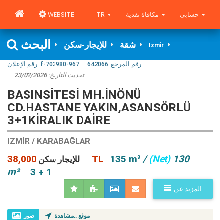
WEBSITE
TR
مكافاة نقدية
حسابي
البحث
شقة
للإيجار-سكن
Izmir
رقم الإعلان:
f-703980-967
642066
رقم المرجع:
23/02/2026
تحديث التاريخ:
BASINSITESI MH.İNÖNÜ
CD.HASTANE YAKIN,ASANSÖRLÜ
3+1KIRALIK DAIRE
IZMIR / KARABAĞLAR
38,000 TL
135 m²
/
(Net)
130
للإيجار سكن
m²
3 + 1
المزيد عن
موقع ..مشاهدة
صور