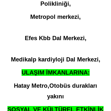
Polikliniği,
Metropol merkezi,
Efes Kbb Dal Merkezi,
Medikalp kardiyloji Dal Merkezi,
ULAŞIM İMKANLARINA:
Hatay Metro,
Otobüs durakları
yakını
SOSYAL VE KÜLTÜREL ETKİNLİK