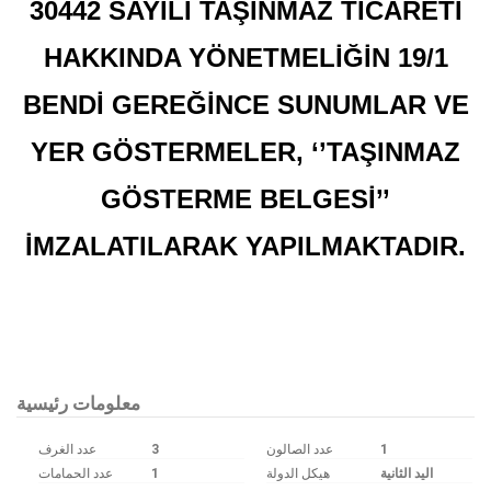
30442 SAYILI TAŞINMAZ TİCARETİ
HAKKINDA YÖNETMELİĞİN 19/1
BENDİ GEREĞİNCE SUNUMLAR VE
YER GÖSTERMELER, ‘’TAŞINMAZ
GÖSTERME BELGESİ’’
İMZALATILARAK YAPILMAKTADIR.
Bu ilan
Emlak Asistanım
CRM Programı tarafından otomatik entegre edilmiştir.
معلومات رئيسية
عدد الغرف
3
عدد الصالون
1
عدد الحمامات
1
هيكل الدولة
اليد الثانية