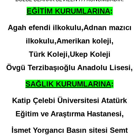
EĞİTİM KURUMLARINA
:
Agah efendi ilkokulu,Adnan mazıcı
ilkokulu,Amerikan koleji,
Türk Koleji,Ukep Koleji
Övgü Terzibaşıoğlu Anadolu Lisesi,
SAĞLIK KURUMLARINA
:
Katip Çelebi Üniversitesi Atatürk
Eğitim ve Araştırma Hastanesi,
İsmet Yorgancı Basın sitesi Semt