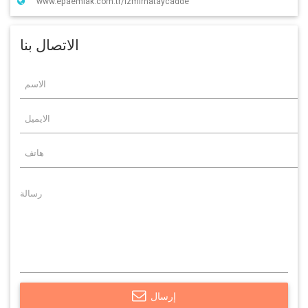
www.epaemlak.com.tr/izmirhataycadde
الاتصال بنا
إرسال