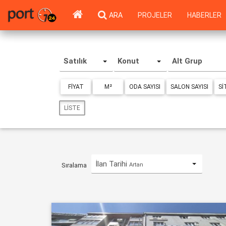
ARA
PROJELER
HABERLER
Satılık
Konut
Alt Grup
FIYAT
M²
ODA SAYISI
SALON SAYISI
SI
LISTE
İlan Tarihi
Artan
Sıralama