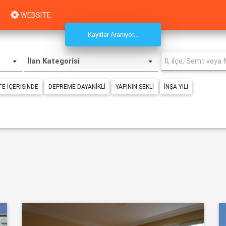
WEBSITE
Kayıtlar Aranıyor...
İlan Kategorisi
TE IÇERISINDE
DEPREME DAYANIKLI
YAPININ ŞEKLI
İNŞA YILI