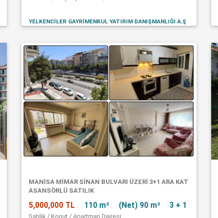
YELKENCİLER GAYRİMENKUL YATIRIM DANIŞMANLIĞI A.Ş
MANISA MIMAR SINAN BULVARI ÜZERI 3+1 ARA KAT
ASANSÖRLÜ SATILIK
5,000,000 TL
110 m²
(Net) 90 m²
3 + 1
Satılık / Konut / Apartman Dairesi