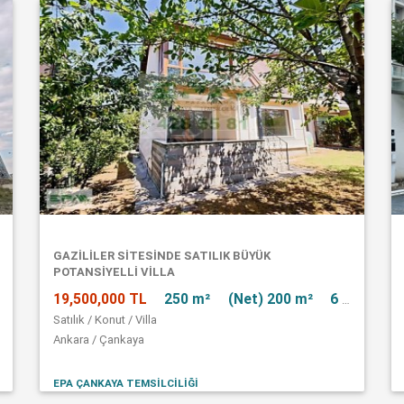
GAZİLİLER SİTESİNDE SATILIK BÜYÜK
POTANSİYELLİ VİLLA
19,500,000 TL
250 m²
(Net) 200 m²
6 + 1
Satılık / Konut / Villa
Ankara / Çankaya
EPA ÇANKAYA TEMSİLCİLİĞİ