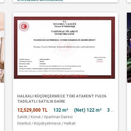
HALKALI KÜÇÜKÇEKMECE TOKİ ATAKENT FULYA
TADİLATLI SATILIK DAİRE
12,529,000 TL
132 m²
(Net) 122 m²
3 + 1
Satılık / Konut / Apartman Dairesi
İstanbul / Küçükçekmece / Halkalı