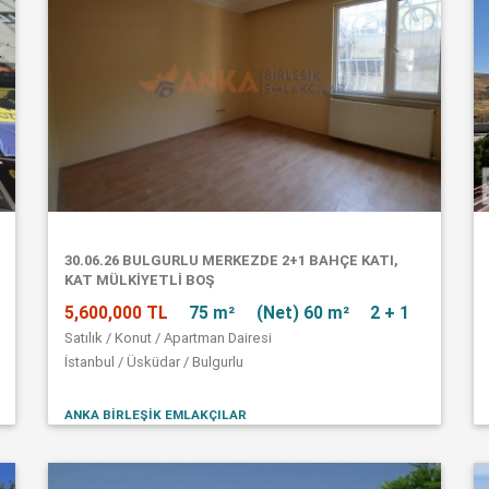
30.06.26 BULGURLU MERKEZDE 2+1 BAHÇE KATI,
KAT MÜLKİYETLİ BOŞ
5,600,000 TL
75 m²
(Net) 60 m²
2 + 1
Satılık / Konut / Apartman Dairesi
İstanbul / Üsküdar / Bulgurlu
ANKA BİRLEŞİK EMLAKÇILAR