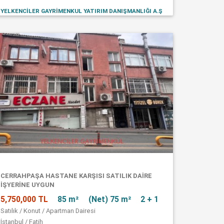
YELKENCİLER GAYRİMENKUL YATIRIM DANIŞMANLIĞI A.Ş
CERRAHPAŞA HASTANE KARŞISI SATILIK DAİRE
İŞYERİNE UYGUN
5,750,000 TL
85 m²
(Net) 75 m²
2 + 1
Satılık / Konut / Apartman Dairesi
İstanbul / Fatih