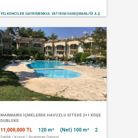
YELKENCİLER GAYRİMENKUL YATIRIM DANIŞMANLIĞI A.Ş
MARMARIS İÇMELERDE HAVUZLU SITEDE 2+1 KÖŞE
DUBLEKS
11,000,000 TL
120 m²
(Net) 100 m²
2 + 1
Satılık / Konut / Apartman Dairesi