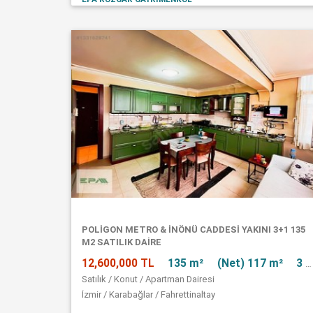
POLİGON METRO & İNÖNÜ CADDESİ YAKINI 3+1 135
M2 SATILIK DAİRE
12,600,000 TL
135 m²
(Net) 117 m²
3 + 1
Satılık / Konut / Apartman Dairesi
İzmir / Karabağlar / Fahrettinaltay