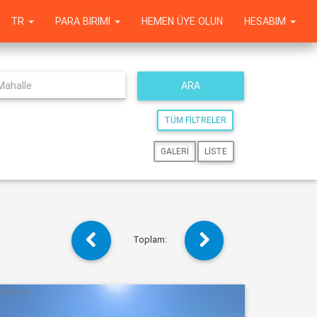
TR
PARA BIRIMI
HEMEN ÜYE OLUN
HESABIM
ARA
TÜM FILTRELER
GALERI
LISTE
Toplam: