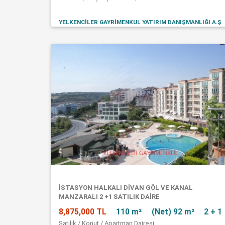
YELKENCİLER GAYRİMENKUL YATIRIM DANIŞMANLIĞI A.Ş
İSTASYON HALKALI DİVAN GÖL VE KANAL
MANZARALI 2 +1 SATILIK DAİRE
8,875,000 TL
110 m²
(Net) 92 m²
2 + 1
Satılık / Konut / Apartman Dairesi