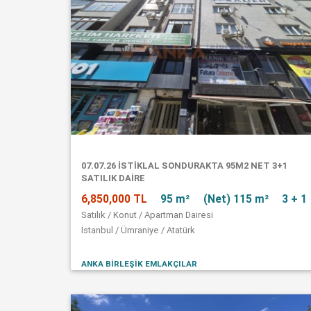
07.07.26 İSTİKLAL SONDURAKTA 95M2 NET 3+1
SATILIK DAİRE
6,850,000 TL
95 m²
(Net) 115 m²
3 + 1
Satılık / Konut / Apartman Dairesi
İstanbul / Ümraniye / Atatürk
ANKA BİRLEŞİK EMLAKÇILAR