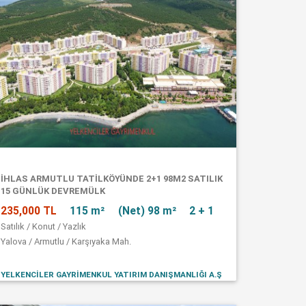
İHLAS ARMUTLU TATİLKÖYÜNDE 2+1 98M2 SATILIK
15 GÜNLÜK DEVREMÜLK
235,000 TL
115 m²
(Net) 98 m²
2 + 1
Satılık / Konut / Yazlık
Yalova / Armutlu / Karşıyaka Mah.
YELKENCİLER GAYRİMENKUL YATIRIM DANIŞMANLIĞI A.Ş