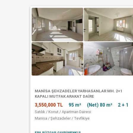
MANISA ŞEHZADELER YARHASANLAR MH. 2+1
KAPALI MUTFAK ARAKAT DAIRE
3,550,000 TL
95 m²
(Net) 80 m²
2 + 1
Satılık / Konut / Apartman Dairesi
Manisa / Şehzadeler / Tevfikiye
EPA RÜZGAR GAYRİMENKUL