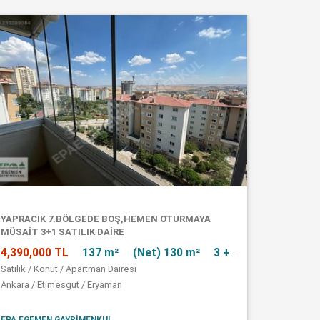
YAPRACIK 7.BÖLGEDE BOŞ,HEMEN OTURMAYA
MÜSAİT 3+1 SATILIK DAİRE
4,390,000 TL
137 m²
(Net) 130 m²
3 + 1
Satılık / Konut / Apartman Dairesi
Ankara / Etimesgut / Eryaman
EPA EGEMEN GAYRİMENKUL