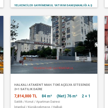
YELKENCİLER GAYRİMENKUL YATIRIM DANIŞMANLIĞI A.Ş
HALKALI ATAKENT MAH.TOKİ AÇELYA SİTESİNDE
2+1 SATILIK DAİRE
7,814,000 TL
84 m²
(Net) 76 m²
2 + 1
Satılık / Konut / Apartman Dairesi
İstanbul / Küçükçekmece / Halkalı