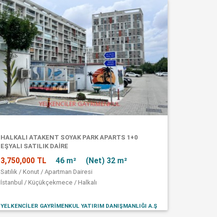
HALKALI ATAKENT SOYAK PARK APARTS 1+0
EŞYALI SATILIK DAİRE
3,750,000 TL
46 m²
(Net) 32 m²
Satılık / Konut / Apartman Dairesi
İstanbul / Küçükçekmece / Halkalı
YELKENCİLER GAYRİMENKUL YATIRIM DANIŞMANLIĞI A.Ş