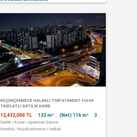
KÜÇÜKÇEKMECE HALKALI TOKİ ATAKENT FULYA
TADİLATLI SATILIK DAİRE
12,432,000 TL
132 m²
(Net) 116 m²
3 + 1
Satılık / Konut / Apartman Dairesi
İstanbul / Küçükçekmece / Halkalı