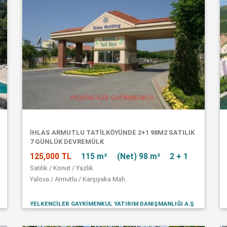
İHLAS ARMUTLU TATİLKÖYÜNDE 2+1 98M2 SATILIK
7 GÜNLÜK DEVREMÜLK
125,000 TL
115 m²
(Net) 98 m²
2 + 1
Satılık / Konut / Yazlık
Yalova / Armutlu / Karşıyaka Mah.
YELKENCİLER GAYRİMENKUL YATIRIM DANIŞMANLIĞI A.Ş