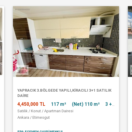
YAPRACIK 3.BÖLGEDE YAPILI,KİRACILI 3+1 SATILIK
DAİRE
4,450,000 TL
117 m²
(Net) 110 m²
3 + 1
Satılık / Konut / Apartman Dairesi
Ankara / Etimesgut
EPA EGEMEN GAYRİMENKUL