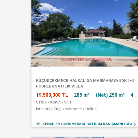
KÜÇÜKÇEKMECE HALKALIDA MARMARAYA 5DK 4+2
FOURLEX SATILIK VİLLA
19,500,000 TL
285 m²
(Net) 250 m²
4 + 2
Satılık / Konut / Villa
İstanbul / Küçükçekmece / Halkalı
YELKENCİLER GAYRİMENKUL YATIRIM DANIŞMANLIĞI A.Ş