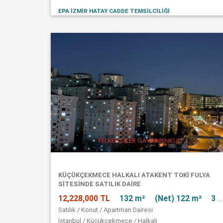
EPA İZMİR HATAY CADDE TEMSİLCİLİĞİ
KÜÇÜKÇEKMECE HALKALI ATAKENT TOKİ FULYA
SİTESİNDE SATILIK DAİRE
12,228,000 TL
132 m²
(Net) 122 m²
3 + 1
Satılık / Konut / Apartman Dairesi
İstanbul / Küçükçekmece / Halkalı