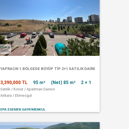
YAPRACIK 1.BÖLGEDE BÜYÜP TİP 2+1 SATILIK DAİRE
3,390,000 TL
95 m²
(Net) 85 m²
2 + 1
Satılık / Konut / Apartman Dairesi
Ankara / Etimesgut
EPA EGEMEN GAYRİMENKUL