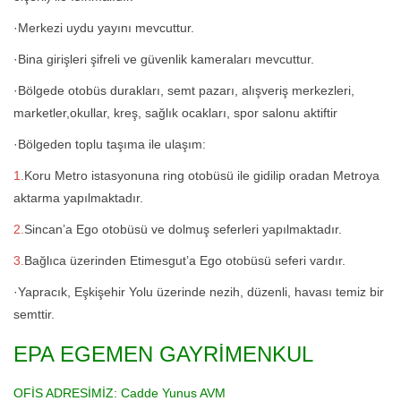
·Merkezi uydu yayını mevcuttur.
·Bina girişleri şifreli ve güvenlik kameraları mevcuttur.
·Bölgede otobüs durakları, semt pazarı, alışveriş merkezleri,
marketler,okullar, kreş, sağlık ocakları, spor salonu aktiftir
·Bölgeden toplu taşıma ile ulaşım:
1.
Koru Metro istasyonuna ring otobüsü ile gidilip oradan Metroya
aktarma yapılmaktadır.
2.
Sincan’a Ego otobüsü ve dolmuş seferleri yapılmaktadır.
3.
Bağlıca üzerinden Etimesgut’a Ego otobüsü seferi vardır.
·Yapracık, Eşkişehir Yolu üzerinde nezih, düzenli, havası temiz bir
semttir.
EPA EGEMEN GAYRİMENKUL
OFİS ADRESİMİZ:
Cadde Yunus AVM