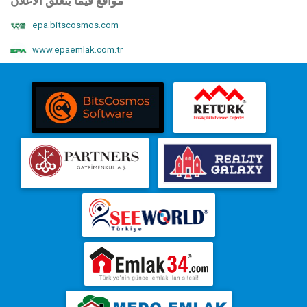
مواقع فيما يتعلق الاعلان
epa.bitscosmos.com
www.epaemlak.com.tr