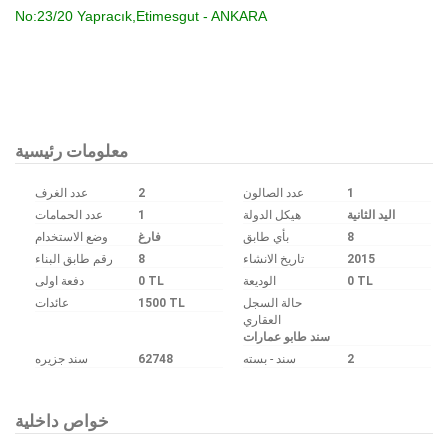
No:23/20
Yapracık,Etimesgut - ANKARA
Bu ilan
Emlak Asistanım
CRM Programı tarafından otomatik entegre edilmiştir.
معلومات رئيسية
عدد الغرف
2
عدد الصالون
1
عدد الحمامات
1
هيكل الدولة
اليد الثانية
وضع الاستخدام
فارغ
بأي طابق
8
رقم طابق البناء
8
تاريخ الانشاء
2015
دفعة اولى
0 TL
الوديعة
0 TL
عائدات
1500 TL
حالة السجل
العقاري
سند طابو عمارات
سند جزیره
62748
سند - بسته
2
خواص داخلية