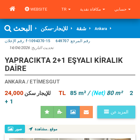
WEBSITE
TR
مكافاة نقدية
حسابي
البحث
شقة
للإيجار-سكن
Ankara
رقم الإعلان:
f-1094370-15
649707
رقم المرجع:
14/04/2026
تحديث التاريخ:
YAPRACIKTA 2+1 EŞYALI KİRALIK
DAİRE
ANKARA / ETIMESGUT
24,000 TL
85 m²
/
(Net)
80 m²
2
للإيجار سكن
+ 1
المزيد عن
موقع ..مشاهدة
صور