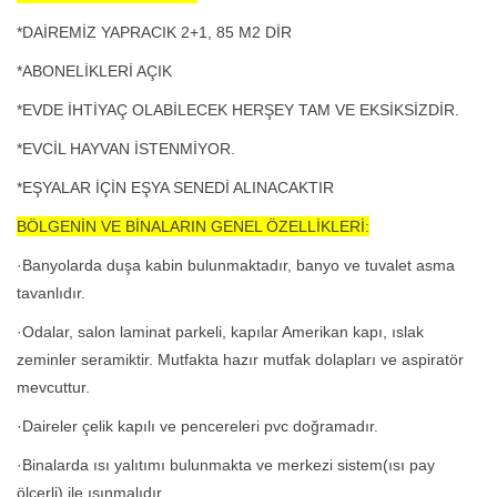
*DAİREMİZ YAPRACIK 2+1, 85 M2 DİR
*ABONELİKLERİ AÇIK
*EVDE İHTİYAÇ OLABİLECEK HERŞEY TAM VE EKSİKSİZDİR.
*EVCİL HAYVAN İSTENMİYOR.
*EŞYALAR İÇİN EŞYA SENEDİ ALINACAKTIR
BÖLGENİN VE BİNALARIN GENEL ÖZELLİKLERİ:
·Banyolarda duşa kabin bulunmaktadır, banyo ve tuvalet asma
tavanlıdır.
·Odalar, salon laminat parkeli, kapılar Amerikan kapı, ıslak
zeminler seramiktir. Mutfakta hazır mutfak dolapları ve aspiratör
mevcuttur.
·Daireler çelik kapılı ve pencereleri pvc doğramadır.
·Binalarda ısı yalıtımı bulunmakta ve merkezi sistem(ısı pay
ölçerli) ile ısınmalıdır.