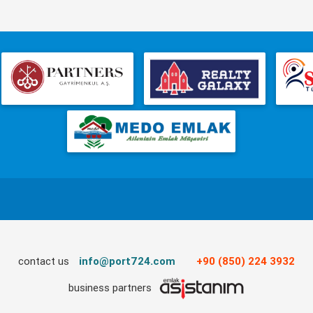
contact us
info@port724.com
+90 (850) 224 3932
business partners