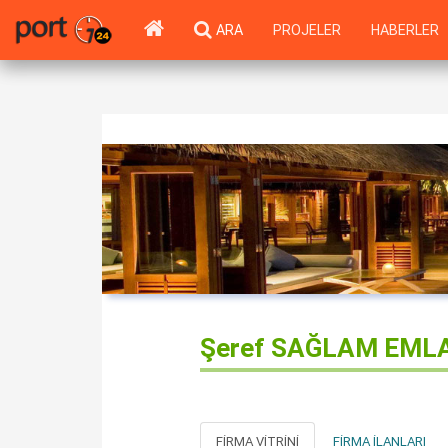
ARA
PROJELER
HABERLER
Şeref SAĞLAM EML
FIRMA VITRINI
FIRMA İLANLARI