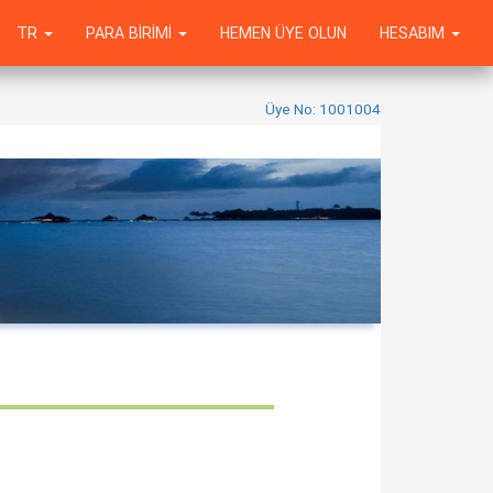
TR
PARA BIRIMI
HEMEN ÜYE OLUN
HESABIM
Üye No: 1001004