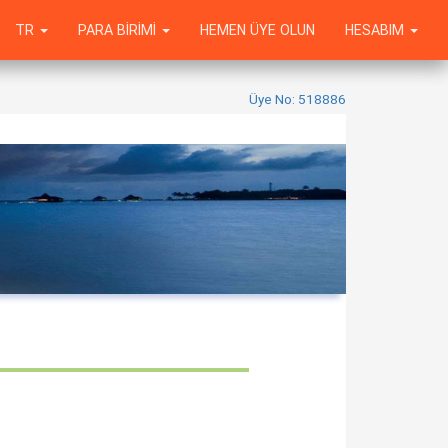
TR
PARA BIRIMI
HEMEN ÜYE OLUN
HESABIM
Üye No: 518886