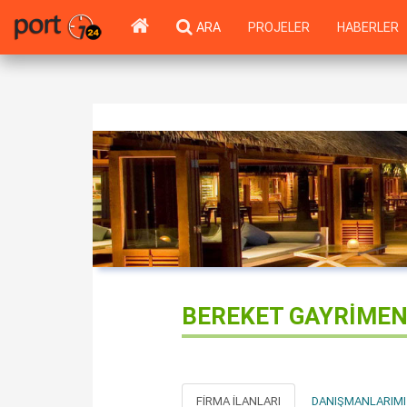
ARA
PROJELER
HABERLER
BEREKET GAYRİME
FIRMA İLANLARI
DANIŞMANLARIMI