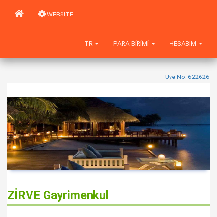
WEBSITE
TR
PARA BIRIMI
HESABIM
Üye No: 622626
ZİRVE Gayrimenkul