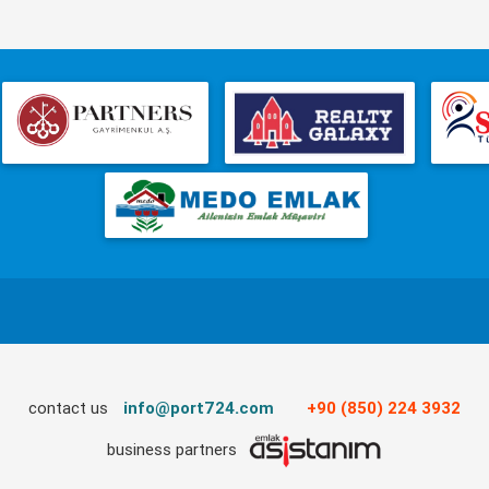
contact us
info@port724.com
+90 (850) 224 3932
business partners