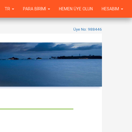
TR
PARA BIRIMI
HEMEN ÜYE OLUN
HESABIM
Üye No: 988446