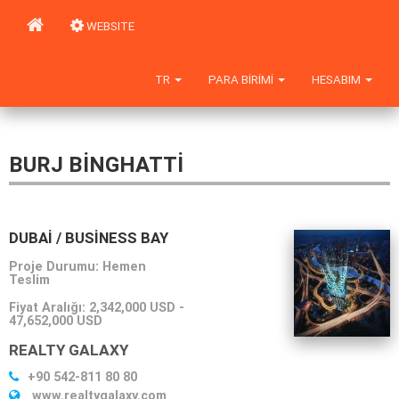
WEBSITE
TR
PARA BIRIMI
HESABIM
BURJ BINGHATTI
DUBAI / BUSINESS BAY
Proje Durumu: Hemen
Teslim
Fiyat Aralığı:
2,342,000 USD
-
47,652,000 USD
REALTY GALAXY
+90 542-811 80 80
www.realtygalaxy.com