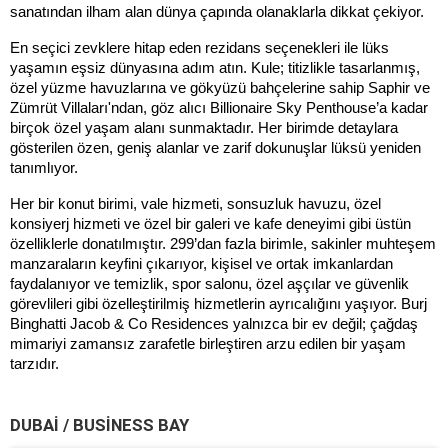
sanatından ilham alan dünya çapında olanaklarla dikkat çekiyor.
En seçici zevklere hitap eden rezidans seçenekleri ile lüks
yaşamın eşsiz dünyasına adım atın. Kule; titizlikle tasarlanmış,
özel yüzme havuzlarına ve gökyüzü bahçelerine sahip Saphir ve
Zümrüt Villaları'ndan, göz alıcı Billionaire Sky Penthouse’a kadar
birçok özel yaşam alanı sunmaktadır. Her birimde detaylara
gösterilen özen, geniş alanlar ve zarif dokunuşlar lüksü yeniden
tanımlıyor.
Her bir konut birimi, vale hizmeti, sonsuzluk havuzu, özel
konsiyerj hizmeti ve özel bir galeri ve kafe deneyimi gibi üstün
özelliklerle donatılmıştır. 299’dan fazla birimle, sakinler muhteşem
manzaraların keyfini çıkarıyor, kişisel ve ortak imkanlardan
faydalanıyor ve temizlik, spor salonu, özel aşçılar ve güvenlik
görevlileri gibi özelleştirilmiş hizmetlerin ayrıcalığını yaşıyor. Burj
Binghatti Jacob & Co Residences yalnızca bir ev değil; çağdaş
mimariyi zamansız zarafetle birleştiren arzu edilen bir yaşam
tarzıdır.
DUBAI / BUSINESS BAY