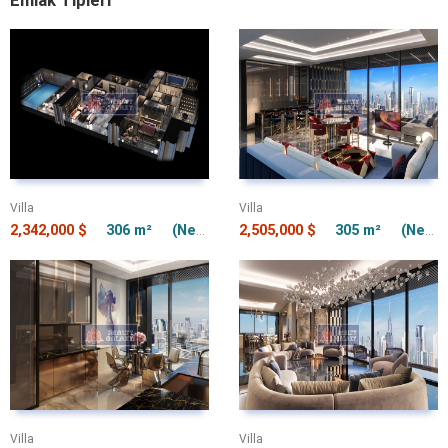
Emlak Tipleri
Villa
Villa
2,342,000 $
306 m²
(Net) 306 m²
2,505,000 $
305 m²
(Net) 305 m²
Villa
Villa