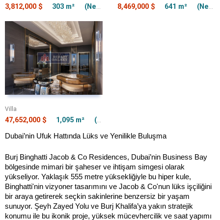
3,812,000 $
303 m²
(Net) 303 m²
8,469,000 $
641 m²
(Net) 641 m²
Villa
47,652,000 $
1,095 m²
(Net) 1,095 m²
Dubai’nin Ufuk Hattında Lüks ve Yenilikle Buluşma
Burj Binghatti Jacob & Co Residences, Dubai’nin Business Bay
bölgesinde mimari bir şaheser ve ihtişam simgesi olarak
yükseliyor. Yaklaşık 555 metre yüksekliğiyle bu hiper kule,
Binghatti'nin vizyoner tasarımını ve Jacob & Co'nun lüks işçiliğini
bir araya getirerek seçkin sakinlerine benzersiz bir yaşam
sunuyor. Şeyh Zayed Yolu ve Burj Khalifa’ya yakın stratejik
konumu ile bu ikonik proje, yüksek mücevhercilik ve saat yapımı