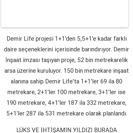
Demir Life projesi 1+1'den 5,5+1'e kadar farklı
daire seçeneklerini içerisinde barındırıyor. Demir
İnşaat imzası taşıyan proje, 52 bin metrekarelik
arsa üzerine kuruluyor. 150 bin metrekare inşaat
alanına sahip Demir Life'ta 1+1'ler 69 ila 80
metrekare, 2+1'ler 100 metrekare, 3+1'ler ise
190 metrekare, 4+1'ler 187 ila 332 metrekare,
5+1'ler 287 ila 531 metrekare olarak planlandı.
LÜKS VE İHTİŞAMIN YILDIZI BURADA