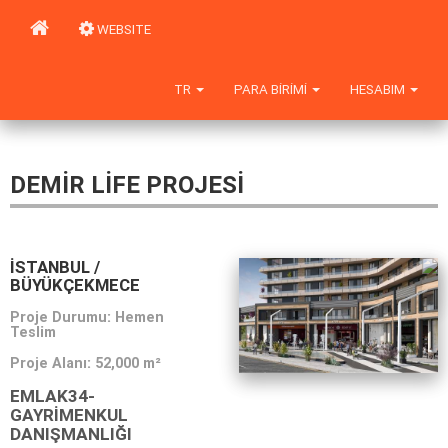
WEBSITE
TR
PARA BIRIMI
HESABIM
DEMİR LİFE PROJESİ
İSTANBUL /
BÜYÜKÇEKMECE
Proje Durumu: Hemen
Teslim
Proje Alanı:
52,000 m²
EMLAK34-
GAYRIMENKUL
DANIŞMANLIĞI