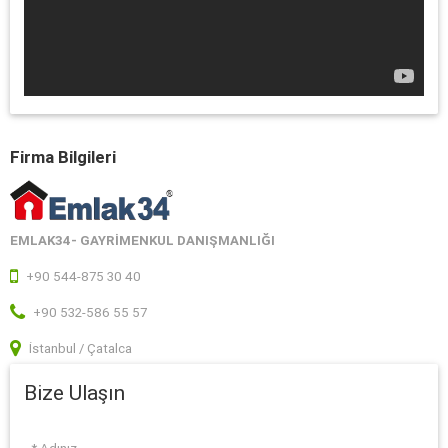
Firma Bilgileri
EMLAK34- GAYRIMENKUL DANIŞMANLIĞI
+90 544-875 30 40
+90 532-586 55 57
İstanbul / Çatalca
Bize Ulaşın