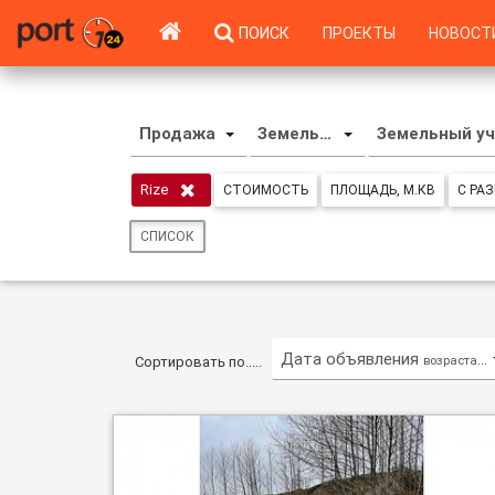
ПОИСК
ПРОЕКТЫ
НОВОСТ
Продажа
Земельный участок
Земельный уч
Rize
СТОИМОСТЬ
ПЛОЩАДЬ, М.КВ
С РА
СПИСОК
Дата объявления
возрастающ
Сортировать по.....