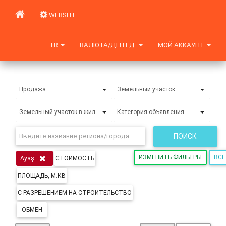
WEBSITE
TR
ВАЛЮТА/ДЕН.ЕД.
МОЙ АККАУНТ
Продажа
Земельный участок
Земельный участок в жилой зоне
Категория объявления
ПОИСК
ИЗМЕНИТЬ ФИЛЬТРЫ
ВСЕ
СТОИМОСТЬ
Ayaş
ПЛОЩАДЬ, М.КВ
С РАЗРЕШЕНИЕМ НА СТРОИТЕЛЬСТВО
ОБМЕН